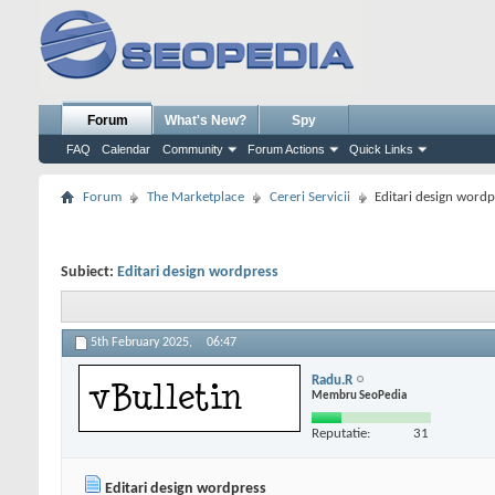
Forum
What's New?
Spy
FAQ
Calendar
Community
Forum Actions
Quick Links
Forum
The Marketplace
Cereri Servicii
Editari design wordp
Subiect:
Editari design wordpress
5th February 2025,
06:47
Radu.R
Membru SeoPedia
Reputatie:
31
Editari design wordpress