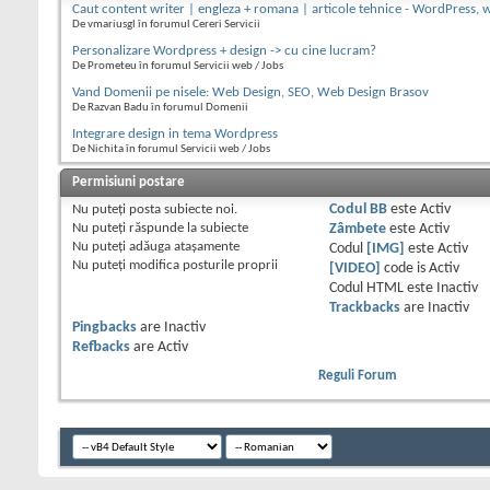
Caut content writer | engleza + romana | articole tehnice - WordPress, 
De vmariusgl în forumul Cereri Servicii
Personalizare Wordpress + design -> cu cine lucram?
De Prometeu în forumul Servicii web / Jobs
Vand Domenii pe nisele: Web Design, SEO, Web Design Brasov
De Razvan Badu în forumul Domenii
Integrare design in tema Wordpress
De Nichita în forumul Servicii web / Jobs
Permisiuni postare
Nu puteţi
posta subiecte noi.
Codul BB
este
Activ
Nu puteţi
răspunde la subiecte
Zâmbete
este
Activ
Nu puteţi
adăuga ataşamente
Codul
[IMG]
este
Activ
Nu puteţi
modifica posturile proprii
[VIDEO]
code is
Activ
Codul HTML este
Inactiv
Trackbacks
are
Inactiv
Pingbacks
are
Inactiv
Refbacks
are
Activ
Reguli Forum