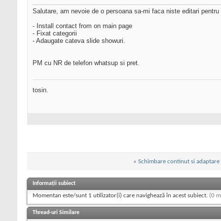
Salutare, am nevoie de o persoana sa-mi faca niste editari pentr
- Install contact from on main page
- Fixat categorii
- Adaugate cateva slide showuri.
PM cu NR de telefon whatsup si pret.
tosin.
«
Schimbare continut si adaptar
Informații subiect
Momentan este/sunt 1 utilizator(i) care navighează în acest subiect.
(0 m
Thread-uri Similare