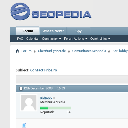
Forum
What's New?
Spy
FAQ
Calendar
Community
Forum Actions
Quick Links
Forum
Chestiuni generale
Comunitatea Seopedia
Bar, lobby.
Subiect:
Contact Price.ro
12th December 2008,
16:33
KidRock
Membru SeoPedia
Reputatie:
34