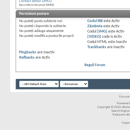
Contact editor DMOZ
De cristis în forumul DMOZ
Permisiuni postare
Nu puteţi
posta subiecte noi.
Codul BB
este
Activ
Nu puteţi
răspunde la subiecte
Zâmbete
este
Activ
Nu puteţi
adăuga ataşamente
Codul
[IMG]
este
Activ
Nu puteţi
modifica posturile proprii
[VIDEO]
code is
Activ
Codul HTML este
Inactiv
Trackbacks
are
Inactiv
Pingbacks
are
Inactiv
Refbacks
are
Activ
Reguli Forum
Fus ora
Powered b
Copyright © 2026 vBulleti
Search Engine
Traducere vB
Copyr