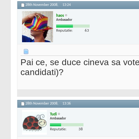
28th November 2008,
13:24
haos
Ambasador
Reputatie:
63
Pai ce, se duce cineva sa votez
candidati)?
28th November 2008,
13:36
Tudi
Ambasador
Reputatie:
38