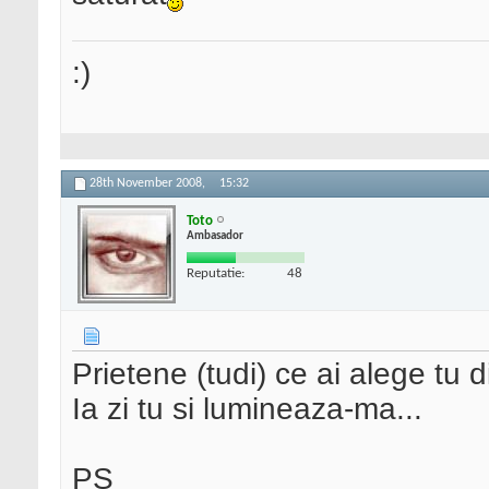
:)
28th November 2008,
15:32
Toto
Ambasador
Reputatie:
48
Prietene (tudi) ce ai alege tu
Ia zi tu si lumineaza-ma...
PS