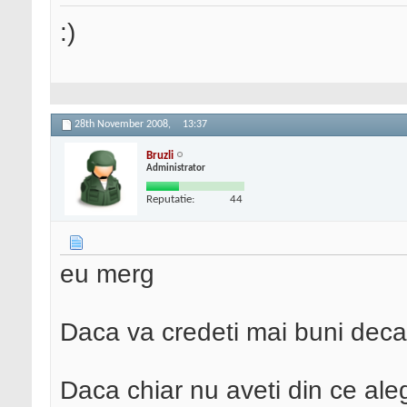
:)
28th November 2008,
13:37
Bruzli
Administrator
Reputatie:
44
eu merg
Daca va credeti mai buni decat
Daca chiar nu aveti din ce al