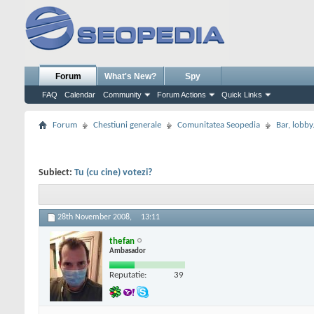
Forum
What's New?
Spy
FAQ
Calendar
Community
Forum Actions
Quick Links
Forum
Chestiuni generale
Comunitatea Seopedia
Bar, lobby.
Subiect:
Tu (cu cine) votezi?
28th November 2008,
13:11
thefan
Ambasador
Reputatie:
39