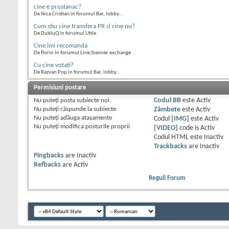
cine e prostanac?
De Nica Cristian în forumul Bar, lobby...
Cum stiu cine transfera PR si cine nu?
De DubluQ în forumul Utile
Cine imi recomanda
De florin în forumul Link/banner exchange
Cu cine votati?
De Razvan Pop în forumul Bar, lobby...
Permisiuni postare
Nu puteţi
posta subiecte noi.
Codul BB
este
Activ
Nu puteţi
răspunde la subiecte
Zâmbete
este
Activ
Nu puteţi
adăuga ataşamente
Codul
[IMG]
este
Activ
Nu puteţi
modifica posturile proprii
[VIDEO]
code is
Activ
Codul HTML este
Inactiv
Trackbacks
are
Inactiv
Pingbacks
are
Inactiv
Refbacks
are
Activ
Reguli Forum