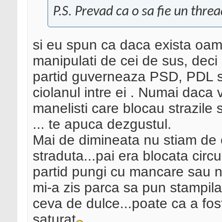
P.S. Prevad ca o sa fie un threa
si eu spun ca daca exista oame
manipulati de cei de sus, dec
partid guverneaza PSD, PDL sa
ciolanul intre ei . Numai daca 
manelisti care blocau strazil
... te apuca dezgustul.
Mai de dimineata nu stiam de 
straduta...pai era blocata circu
partid pungi cu mancare sau nu 
mi-a zis parca sa pun stampila
ceva de dulce...poate ca a fo
saturat