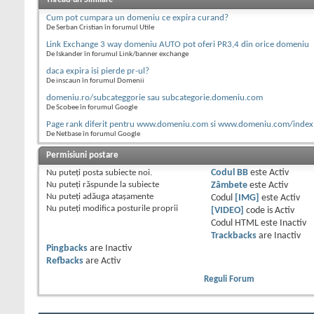
Cum pot cumpara un domeniu ce expira curand?
De Serban Cristian în forumul Utile
Link Exchange 3 way domeniu AUTO pot oferi PR3,4 din orice domeniu
De Iskander în forumul Link/banner exchange
daca expira isi pierde pr-ul?
De inscaun în forumul Domenii
domeniu.ro/subcateggorie sau subcategorie.domeniu.com
De Scobee în forumul Google
Page rank diferit pentru www.domeniu.com si www.domeniu.com/index
De Netbase în forumul Google
Permisiuni postare
Nu puteţi
posta subiecte noi.
Codul BB
este
Activ
Nu puteţi
răspunde la subiecte
Zâmbete
este
Activ
Nu puteţi
adăuga ataşamente
Codul
[IMG]
este
Activ
Nu puteţi
modifica posturile proprii
[VIDEO]
code is
Activ
Codul HTML este
Inactiv
Trackbacks
are
Inactiv
Pingbacks
are
Inactiv
Refbacks
are
Activ
Reguli Forum