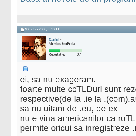
30th July 2008,
10:11
Daniel
Membru SeoPedia
Reputatie:
37
ei, sa nu exageram.
foarte multe ccTLDuri sunt rezer
respective(de la .ie la .(com).a
sa nu uitam de .eu, de ex
nu e vina americanilor ca roTLD
permite oricui sa inregistreze .