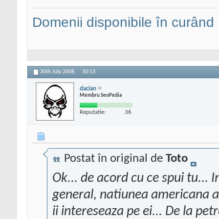
Domenii disponibile în curând
30th July 2008,
10:13
dacian
Membru SeoPedia
Reputatie:
36
Postat în original de
Toto
Ok... de acord cu ce spui tu... 
general, natiunea americana ac
ii intereseaza pe ei... De la pet