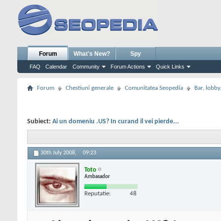
Forum
What's New?
Spy
FAQ
Calendar
Community
Forum Actions
Quick Links
Forum
Chestiuni generale
Comunitatea Seopedia
Bar, lobby.
Subiect:
Ai un domeniu .US? In curand il vei pierde...
30th July 2008,
09:23
Toto
Ambasador
Reputatie:
48