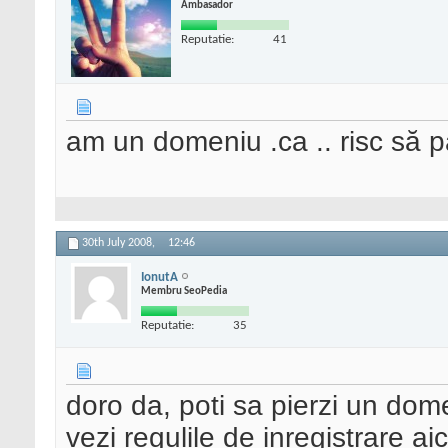
Ambasador
Reputatie:
41
am un domeniu .ca .. risc să p
30th July 2008,
12:46
IonutA
Membru SeoPedia
Reputatie:
35
doro da, poti sa pierzi un dome
vezi regulile de inregistrare aic