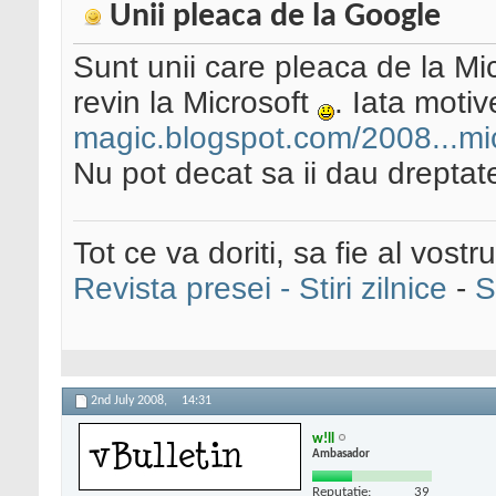
Unii pleaca de la Google
Sunt unii care pleaca de la Mic
revin la Microsoft
. Iata motiv
magic.blogspot.com/2008...mic
Nu pot decat sa ii dau dreptate
Tot ce va doriti, sa fie al vostru
Revista presei - Stiri zilnice
-
S
2nd July 2008,
14:31
w!ll
Ambasador
Reputatie:
39