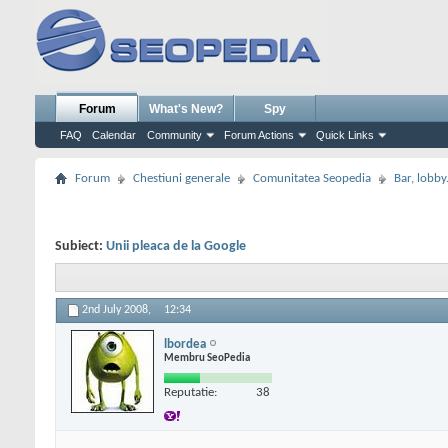
Forum
What's New?
Spy
FAQ
Calendar
Community
Forum Actions
Quick Links
Forum
Chestiuni generale
Comunitatea Seopedia
Bar, lobby.
Subiect:
Unii pleaca de la Google
2nd July 2008,
12:34
lbordea
Membru SeoPedia
Reputatie:
38