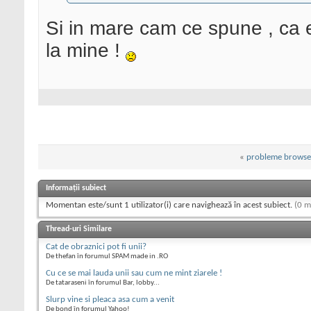
Si in mare cam ce spune , ca 
la mine !
«
probleme browser
Informații subiect
Momentan este/sunt 1 utilizator(i) care navighează în acest subiect.
(0 m
Thread-uri Similare
Cat de obraznici pot fi unii?
De thefan în forumul SPAM made in .RO
Cu ce se mai lauda unii sau cum ne mint ziarele !
De tataraseni în forumul Bar, lobby...
Slurp vine si pleaca asa cum a venit
De bond în forumul Yahoo!