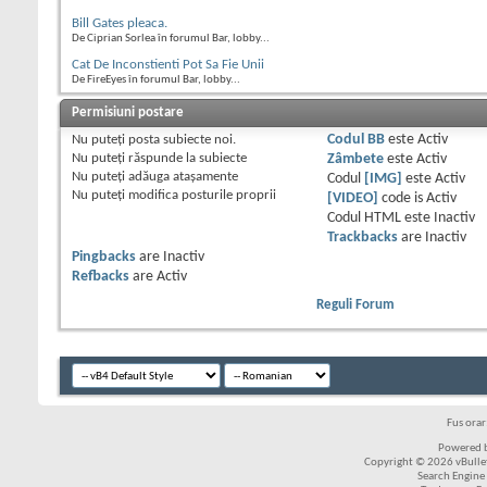
Bill Gates pleaca.
De Ciprian Sorlea în forumul Bar, lobby...
Cat De Inconstienti Pot Sa Fie Unii
De FireEyes în forumul Bar, lobby...
Permisiuni postare
Nu puteţi
posta subiecte noi.
Codul BB
este
Activ
Nu puteţi
răspunde la subiecte
Zâmbete
este
Activ
Nu puteţi
adăuga ataşamente
Codul
[IMG]
este
Activ
Nu puteţi
modifica posturile proprii
[VIDEO]
code is
Activ
Codul HTML este
Inactiv
Trackbacks
are
Inactiv
Pingbacks
are
Inactiv
Refbacks
are
Activ
Reguli Forum
Fus ora
Powered b
Copyright © 2026 vBulleti
Search Engine