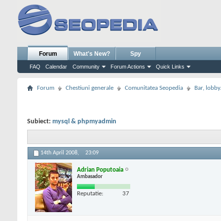
Forum
What's New?
Spy
FAQ
Calendar
Community
Forum Actions
Quick Links
Forum
Chestiuni generale
Comunitatea Seopedia
Bar, lobby.
Subiect:
mysql & phpmyadmin
14th April 2008,
23:09
Adrian Poputoaia
Ambasador
Reputatie:
37