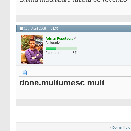
15th April 2008,
01:36
Adrian Poputoaia
Ambasador
Reputatie:
37
done.multumesc mult
«
Domenii .ro