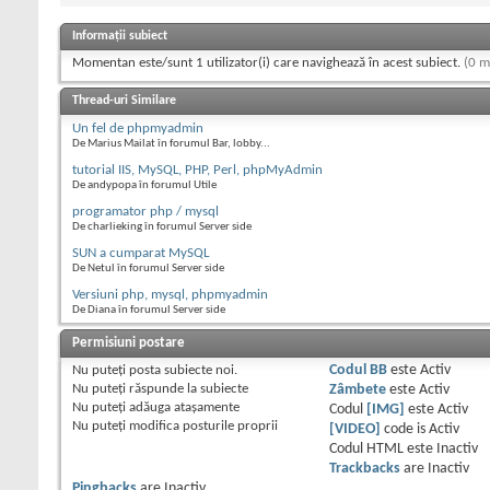
Informații subiect
Momentan este/sunt 1 utilizator(i) care navighează în acest subiect.
(0 m
Thread-uri Similare
Un fel de phpmyadmin
De Marius Mailat în forumul Bar, lobby...
tutorial IIS, MySQL, PHP, Perl, phpMyAdmin
De andypopa în forumul Utile
programator php / mysql
De charlieking în forumul Server side
SUN a cumparat MySQL
De Netul în forumul Server side
Versiuni php, mysql, phpmyadmin
De Diana în forumul Server side
Permisiuni postare
Nu puteţi
posta subiecte noi.
Codul BB
este
Activ
Nu puteţi
răspunde la subiecte
Zâmbete
este
Activ
Nu puteţi
adăuga ataşamente
Codul
[IMG]
este
Activ
Nu puteţi
modifica posturile proprii
[VIDEO]
code is
Activ
Codul HTML este
Inactiv
Trackbacks
are
Inactiv
Pingbacks
are
Inactiv