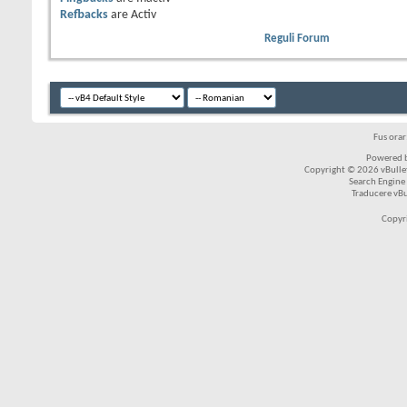
Refbacks
are
Activ
Reguli Forum
Fus ora
Powered b
Copyright © 2026 vBulleti
Search Engine
Traducere vB
Copyr