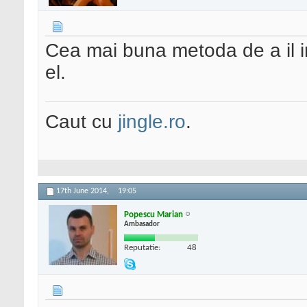
Cea mai buna metoda de a il in
el.
Caut cu
jingle.ro
.
17th June 2014,
19:05
Popescu Marian
Ambasador
Reputatie:
48