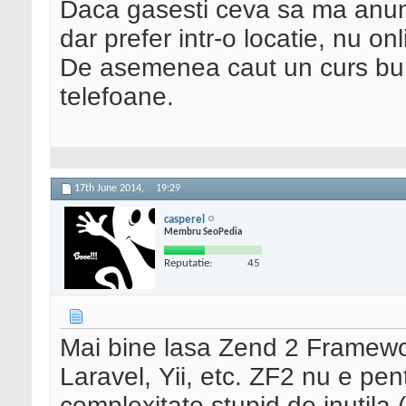
Daca gasesti ceva sa ma anunti
dar prefer intr-o locatie, nu onl
De asemenea caut un curs bun 
telefoane.
17th June 2014,
19:29
casperel
Membru SeoPedia
Reputatie:
45
Mai bine lasa Zend 2 Framework.
Laravel, Yii, etc. ZF2 nu e pent
complexitate stupid de inutil