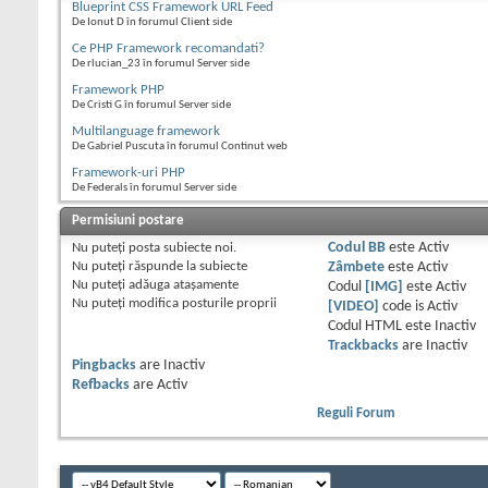
Blueprint CSS Framework URL Feed
De Ionut D în forumul Client side
Ce PHP Framework recomandati?
De rlucian_23 în forumul Server side
Framework PHP
De Cristi G în forumul Server side
Multilanguage framework
De Gabriel Puscuta în forumul Continut web
Framework-uri PHP
De Federals în forumul Server side
Permisiuni postare
Nu puteţi
posta subiecte noi.
Codul BB
este
Activ
Nu puteţi
răspunde la subiecte
Zâmbete
este
Activ
Nu puteţi
adăuga ataşamente
Codul
[IMG]
este
Activ
Nu puteţi
modifica posturile proprii
[VIDEO]
code is
Activ
Codul HTML este
Inactiv
Trackbacks
are
Inactiv
Pingbacks
are
Inactiv
Refbacks
are
Activ
Reguli Forum