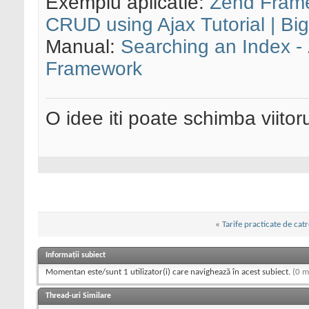
Exemplu aplicatie:
Zend Frame
CRUD using Ajax Tutorial | B
Manual:
Searching an Index 
Framework
O idee iti poate schimba viitoru
«
Tarife practicate de catr
Informații subiect
Momentan este/sunt 1 utilizator(i) care navighează în acest subiect.
(0 m
Thread-uri Similare