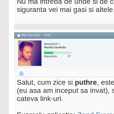
Nu ma intreba de unde si de ci
siguranta vei mai gasi si altele
18th June 2014,
01:05
ionutzz23
Membru SeoPedia
Reputatie:
37
Salut, cum zice si
puthre
, est
(eu asa am inceput sa invat), sa
cateva link-uri.