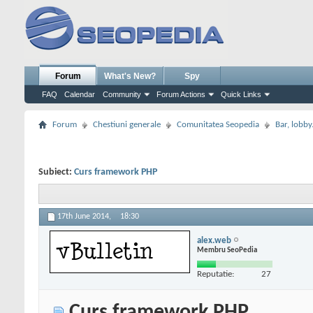
Forum
What's New?
Spy
FAQ
Calendar
Community
Forum Actions
Quick Links
Forum
Chestiuni generale
Comunitatea Seopedia
Bar, lobby.
Subiect:
Curs framework PHP
17th June 2014,
18:30
alex.web
Membru SeoPedia
Reputatie:
27
Curs framework PHP