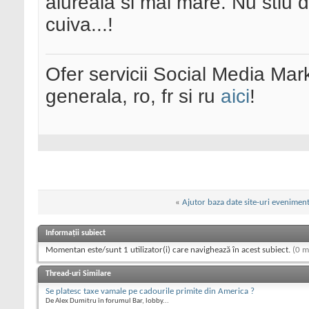
aiureala si mai mare. Nu stiu
cuiva...!
Ofer servicii Social Media Mar
generala, ro, fr si ru
aici
!
«
Ajutor baza date site-uri evenimen
Informații subiect
Momentan este/sunt 1 utilizator(i) care navighează în acest subiect.
(0 m
Thread-uri Similare
Se platesc taxe vamale pe cadourile primite din America ?
De Alex Dumitru în forumul Bar, lobby...