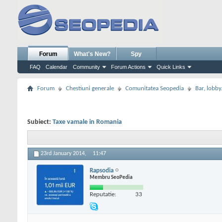
Forum
What's New?
Spy
FAQ
Calendar
Community
Forum Actions
Quick Links
Forum
Chestiuni generale
Comunitatea Seopedia
Bar, lobby.
Subiect:
Taxe vamale in Romania
23rd January 2014,
11:47
Rapsodia
Membru SeoPedia
Reputatie:
33