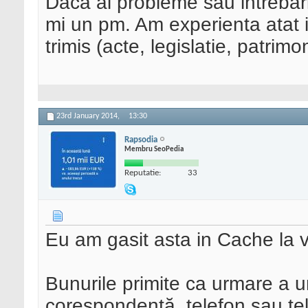
Daca ai probleme sau intrebari
mi un pm. Am experienta atat in 
trimis (acte, legislatie, patrimon
23rd January 2014,
13:30
Rapsodia
Membru SeoPedia
Reputatie:
33
Eu am gasit asta in Cache la 
Bunurile primite ca urmare a u
corespondenţă, telefon sau tele