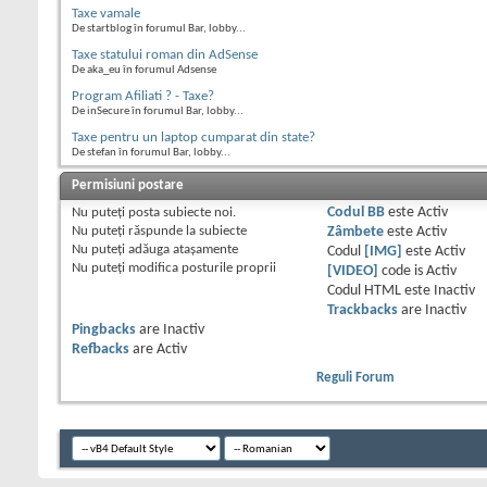
Taxe vamale
De startblog în forumul Bar, lobby...
Taxe statului roman din AdSense
De aka_eu în forumul Adsense
Program Afiliati ? - Taxe?
De inSecure în forumul Bar, lobby...
Taxe pentru un laptop cumparat din state?
De stefan în forumul Bar, lobby...
Permisiuni postare
Nu puteţi
posta subiecte noi.
Codul BB
este
Activ
Nu puteţi
răspunde la subiecte
Zâmbete
este
Activ
Nu puteţi
adăuga ataşamente
Codul
[IMG]
este
Activ
Nu puteţi
modifica posturile proprii
[VIDEO]
code is
Activ
Codul HTML este
Inactiv
Trackbacks
are
Inactiv
Pingbacks
are
Inactiv
Refbacks
are
Activ
Reguli Forum