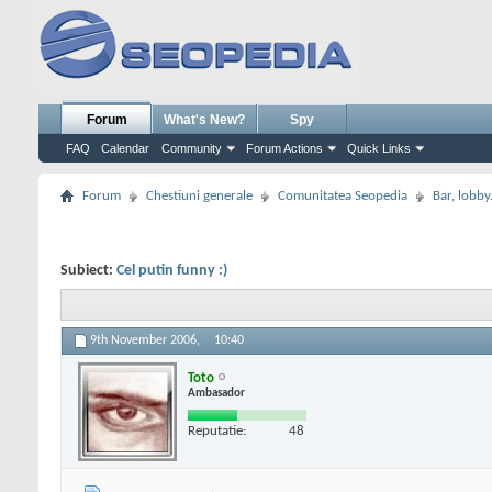
Forum
What's New?
Spy
FAQ
Calendar
Community
Forum Actions
Quick Links
Forum
Chestiuni generale
Comunitatea Seopedia
Bar, lobby.
Subiect:
Cel putin funny :)
9th November 2006,
10:40
Toto
Ambasador
Reputatie:
48