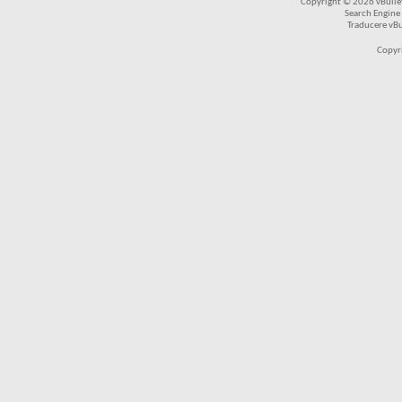
Copyright © 2026 vBulleti
Search Engine
Traducere vB
Copyr