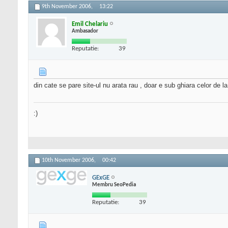
9th November 2006,
13:22
Emil Chelariu
Ambasador
Reputatie:
39
din cate se pare site-ul nu arata rau , doar e sub ghiara celor de 
:)
10th November 2006,
00:42
GExGE
Membru SeoPedia
Reputatie:
39