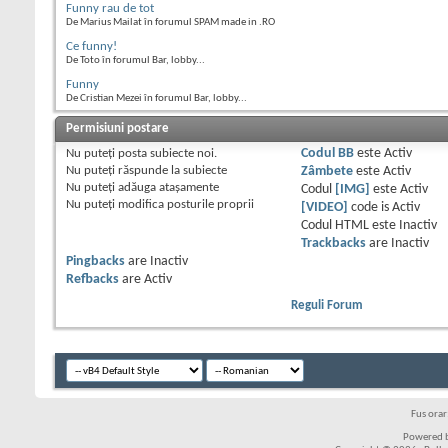
Funny rau de tot
De Marius Mailat în forumul SPAM made in .RO
Ce funny!
De Toto în forumul Bar, lobby...
Funny
De Cristian Mezei în forumul Bar, lobby...
Permisiuni postare
Nu puteţi
posta subiecte noi.
Codul BB
este
Activ
Nu puteţi
răspunde la subiecte
Zâmbete
este
Activ
Nu puteţi
adăuga ataşamente
Codul
[IMG]
este
Activ
Nu puteţi
modifica posturile proprii
[VIDEO]
code is
Activ
Codul HTML este
Inactiv
Trackbacks
are
Inactiv
Pingbacks
are
Inactiv
Refbacks
are
Activ
Reguli Forum
Fus ora
Powered b