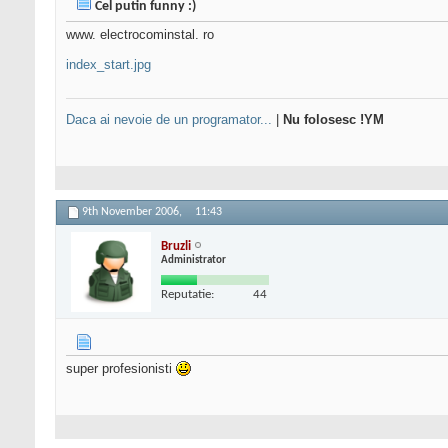
Cel putin funny :)
www. electrocominstal. ro
index_start.jpg
Daca ai nevoie de un programator...
|
Nu folosesc !YM
9th November 2006,
11:43
Bruzli
Administrator
Reputatie:
44
super profesionisti