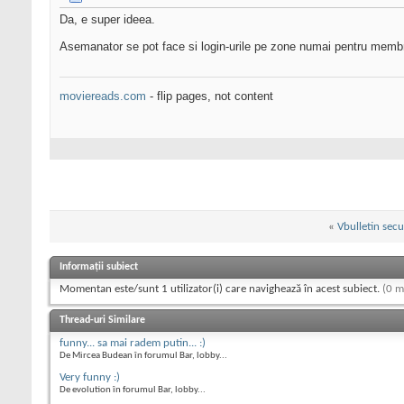
Da, e super ideea.
Asemanator se pot face si login-urile pe zone numai pentru membr
moviereads.com
- flip pages, not content
«
Vbulletin secu
Informații subiect
Momentan este/sunt 1 utilizator(i) care navighează în acest subiect.
(0 m
Thread-uri Similare
funny... sa mai radem putin... :)
De Mircea Budean în forumul Bar, lobby...
Very funny :)
De evolution în forumul Bar, lobby...