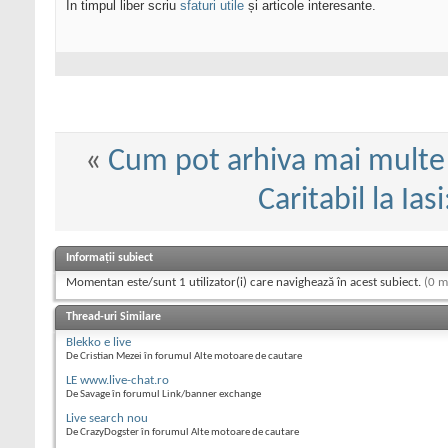
În timpul liber scriu
sfaturi utile
și articole interesante.
«
Cum pot arhiva mai multe f
Caritabil la Ia
Informații subiect
Momentan este/sunt 1 utilizator(i) care navighează în acest subiect.
(0 m
Thread-uri Similare
Blekko e live
De Cristian Mezei în forumul Alte motoare de cautare
LE www.live-chat.ro
De Savage în forumul Link/banner exchange
Live search nou
De CrazyDogster în forumul Alte motoare de cautare