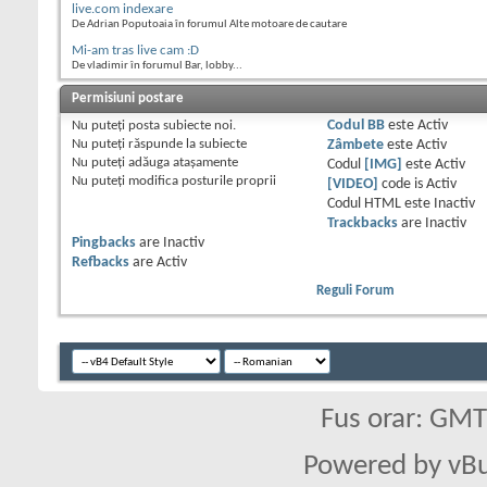
live.com indexare
De Adrian Poputoaia în forumul Alte motoare de cautare
Mi-am tras live cam :D
De vladimir în forumul Bar, lobby...
Permisiuni postare
Nu puteţi
posta subiecte noi.
Codul BB
este
Activ
Nu puteţi
răspunde la subiecte
Zâmbete
este
Activ
Nu puteţi
adăuga ataşamente
Codul
[IMG]
este
Activ
Nu puteţi
modifica posturile proprii
[VIDEO]
code is
Activ
Codul HTML este
Inactiv
Trackbacks
are
Inactiv
Pingbacks
are
Inactiv
Refbacks
are
Activ
Reguli Forum
Fus orar: GM
Powered by vBu