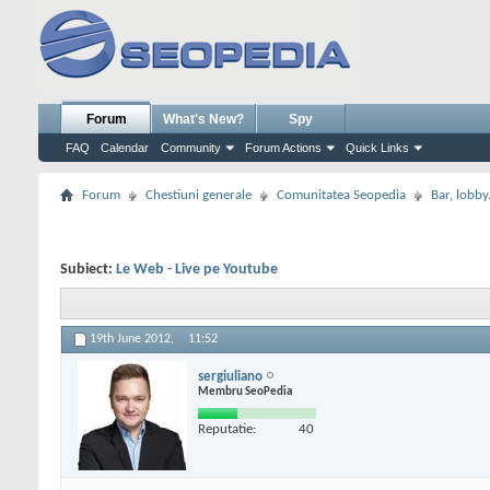
Forum
What's New?
Spy
FAQ
Calendar
Community
Forum Actions
Quick Links
Forum
Chestiuni generale
Comunitatea Seopedia
Bar, lobby.
Subiect:
Le Web - Live pe Youtube
19th June 2012,
11:52
sergiuliano
Membru SeoPedia
Reputatie:
40