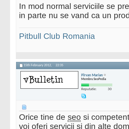
In mod normal serviciile se pre
in parte nu se vand ca un produ
Pitbull Club Romania
15th February 2012,
22:35
Pîrvan Marian
Membru SeoPedia
Reputatie:
30
Orice tine de
seo
si competent
voi oferi servicii si din alte do