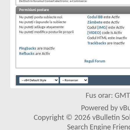
De ElioS în forumul Comert electronic, e-Commerce
Permisiuni postare
Nu puteţi
posta subiecte noi.
Codul BB
este
Activ
Nu puteţi
răspunde la subiecte
Zâmbete
este
Activ
Nu puteţi
adăuga ataşamente
Codul
[IMG]
este
Activ
Nu puteţi
modifica posturile proprii
[VIDEO]
code is
Activ
Codul HTML este
Inactiv
Trackbacks
are
Inactiv
Pingbacks
are
Inactiv
Refbacks
are
Activ
Reguli Forum
Fus orar: GM
Powered by vBu
Copyright © 2026 vBulletin Solu
Search Engine Frien