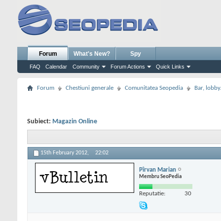
Forum
What's New?
Spy
FAQ
Calendar
Community
Forum Actions
Quick Links
Forum
Chestiuni generale
Comunitatea Seopedia
Bar, lobby.
Subiect:
Magazin Online
15th February 2012,
22:02
Pîrvan Marian
Membru SeoPedia
Reputatie:
30