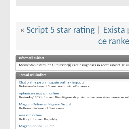
«
Script 5 star rating
|
Exista
ce ranke
Informații subiect
Momentan este/sunt 1 utilizator(i) care navighează în acest subiect.
(0 m
Thread-uri Similare
Chat online pe un magazin online - impact?
De kevinro în forumul Comert electronic, e-Commerce
optimizare magazin online
De alexdog1805 în forumul Discutii generale privind optimizarea si motoarele de cau
Magazin Online vs Magazin Virtual
De Heavenz în forumul Chestionare
magazin online
De flory în forumul Bar, lobby...
Magazin online... Cum?