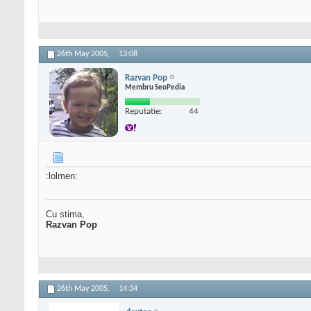
26th May 2005,
13:08
Razvan Pop
Membru SeoPedia
Reputatie:
44
:lolmen:
Cu stima,
Razvan Pop
26th May 2005,
14:34