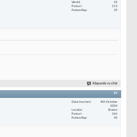
Vârstă
42
Posturi
213
Putere Rep
39
Răspunde cu citat
#9
Data înscrierii
8th October
2004
Locaţie
Brasov
Posturi
266
Putere Rep
40