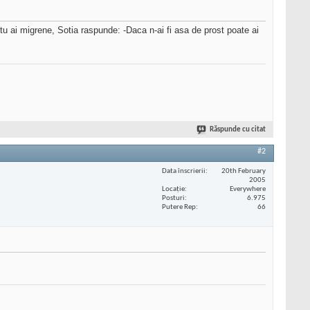
 tu ai migrene, Sotia raspunde: -Daca n-ai fi asa de prost poate ai
Răspunde cu citat
#2
Data înscrierii
20th February
2005
Locaţie
Everywhere
Posturi
6.975
Putere Rep
66