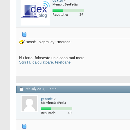
dexter
Membru SeoPedia
Reputatie:
39
/ :axed: :bigsmiley: :morons:
Nu forta, foloseste un ciocan mai mare.
Stiri IT, calculatoare, telefoane
13th July 2005,
00:14
geosoft
Membru SeoPedia
Reputatie:
40