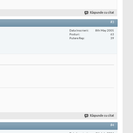
Răspunde cu citat
#3
Data înscrierii
8th May 2005
Posturi
63
Putere Rep
39
Răspunde cu citat
#4