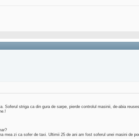
ceva. Soferul striga ca din gura de sarpe, pierde controlul masinii, de-abia reus
ne.!
mar?
ima mea zi ca sofer de taxi. Ultimii 25 de ani am fost soferul unei masini de 