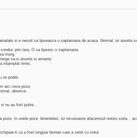
strainatate si e nevoit sa lipseasca o saptamana de acasa. Normal, isi anunta so
 ii conduc prin tara. O sa lipsesc o saptamana.
u sa merg.
 merge sa-si anunte si amanta.
-a intamplat nimic.
u se poate.
 am aici ceva poze.
normal, observa.
si nu au fost putini...
a poze. In unele poze, binenteles, isi recunoaste afaceristul nostru sotia... a
nchipuie-ti ca a fost singura femeie care a venit cu sotul.