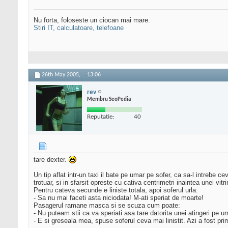
Nu forta, foloseste un ciocan mai mare.
Stiri IT, calculatoare, telefoane
26th May 2005,
13:06
rev
Membru SeoPedia
Reputatie:
40
tare dexter.
Un tip aflat intr-un taxi il bate pe umar pe sofer, ca sa-l intrebe 
trotuar, si in sfarsit opreste cu cativa centrimetri inaintea unei vitri
Pentru cateva secunde e liniste totala, apoi soferul urla:
- Sa nu mai faceti asta niciodata! M-ati speriat de moarte!
Pasagerul ramane masca si se scuza cum poate:
- Nu puteam stii ca va speriati asa tare datorita unei atingeri pe u
- E si greseala mea, spuse soferul ceva mai linistit. Azi a fost pr