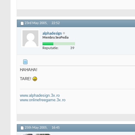
23rd May 2005,
22:52
alphadesign
Membru SeoPedia
Reputatie:
39
HAHAHA!
TARE!
www.alphadesign.3x.ro
www.onlinefreegame.3x.ro
25th May 2005,
16:45