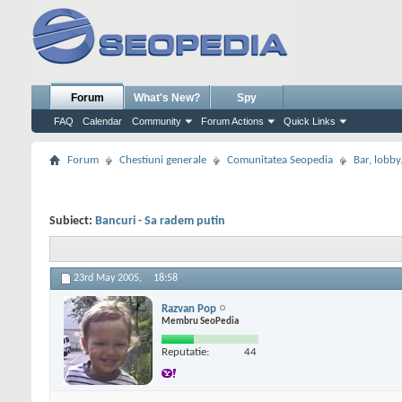
Forum
What's New?
Spy
FAQ
Calendar
Community
Forum Actions
Quick Links
Forum
Chestiuni generale
Comunitatea Seopedia
Bar, lobby.
Subiect:
Bancuri - Sa radem putin
23rd May 2005,
18:58
Razvan Pop
Membru SeoPedia
Reputatie:
44