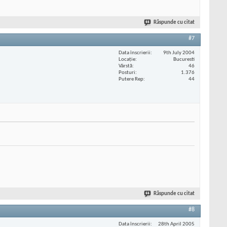
Răspunde cu citat
#7
Data înscrierii
9th July 2004
Locaţie
Bucuresti
Vârstă
46
Posturi
1.376
Putere Rep
44
Răspunde cu citat
#8
Data înscrierii
28th April 2005