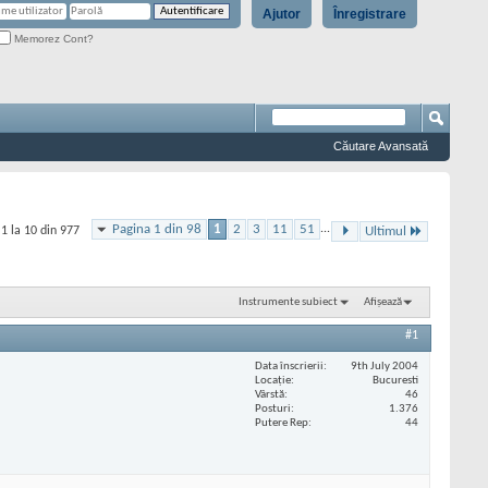
Ajutor
Înregistrare
Memorez Cont?
Căutare Avansată
Pagina 1 din 98
1
2
3
11
51
...
1 la 10 din 977
Ultimul
Instrumente subiect
Afișează
#1
Data înscrierii
9th July 2004
Locaţie
Bucuresti
Vârstă
46
Posturi
1.376
Putere Rep
44