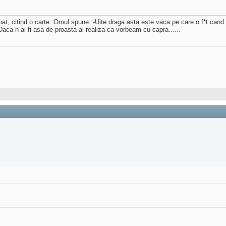
n pat, citind o carte. Omul spune: -Uite draga asta este vaca pe care o f*t cand
ca n-ai fi asa de proasta ai realiza ca vorbeam cu capra......