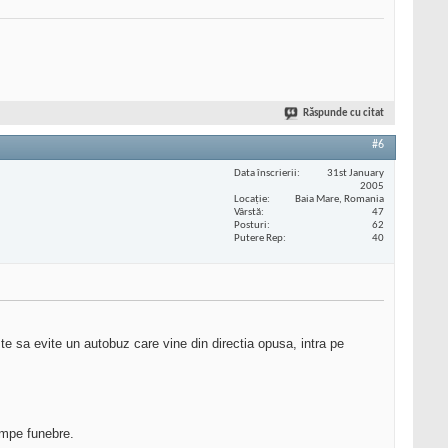
Răspunde cu citat
#6
Data înscrierii
31st January
2005
Locaţie
Baia Mare, Romania
Vârstă
47
Posturi
62
Putere Rep
40
este sa evite un autobuz care vine din directia opusa, intra pe
pompe funebre.