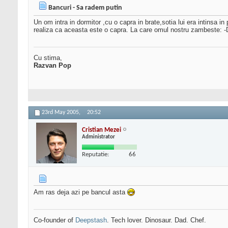
Bancuri - Sa radem putin
Un om intra in dormitor ,cu o capra in brate,sotia lui era intinsa i
realiza ca aceasta este o capra. La care omul nostru zambeste: -Da
Cu stima,
Razvan Pop
23rd May 2005,
20:52
Cristian Mezei
Administrator
Reputatie:
66
Am ras deja azi pe bancul asta
Co-founder of
Deepstash
. Tech lover. Dinosaur. Dad. Chef.