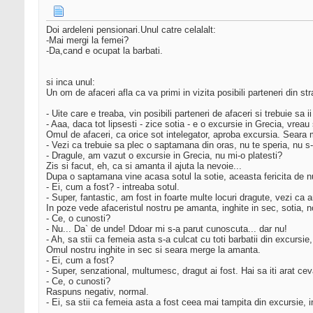
Doi ardeleni pensionari.Unul catre celalalt:
-Mai mergi la femei?
-Da,cand e ocupat la barbati.
si inca unul:
Un om de afaceri afla ca va primi in vizita posibili parteneri din 
- Uite care e treaba, vin posibili parteneri de afaceri si trebuie sa
- Aaa, daca tot lipsesti - zice sotia - e o excursie in Grecia, vrea
Omul de afaceri, ca orice sot intelegator, aproba excursia. Seara
- Vezi ca trebuie sa plec o saptamana din oras, nu te speria, nu s
- Dragule, am vazut o excursie in Grecia, nu mi-o platesti?
Zis si facut, eh, ca si amanta il ajuta la nevoie...
Dupa o saptamana vine acasa sotul la sotie, aceasta fericita de n
- Ei, cum a fost? - intreaba sotul.
- Super, fantastic, am fost in foarte multe locuri dragute, vezi ca
In poze vede afaceristul nostru pe amanta, inghite in sec, sotia, 
- Ce, o cunosti?
- Nu... Da` de unde! Ddoar mi s-a parut cunoscuta... dar nu!
- Ah, sa stii ca femeia asta s-a culcat cu toti barbatii din excursie, 
Omul nostru inghite in sec si seara merge la amanta.
- Ei, cum a fost?
- Super, senzational, multumesc, dragut ai fost. Hai sa iti arat cev
- Ce, o cunosti?
Raspuns negativ, normal.
- Ei, sa stii ca femeia asta a fost ceea mai tampita din excursie, i