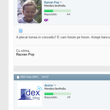
Razvan Pop
Membru SeoPedia
Reputatie:
44
A plecat lumea in concediu? E cam liniste pe forum. Astept bancur
Cu stima,
Razvan Pop
26th May 2005,
09:37
dexter
Membru SeoPedia
Reputatie:
39