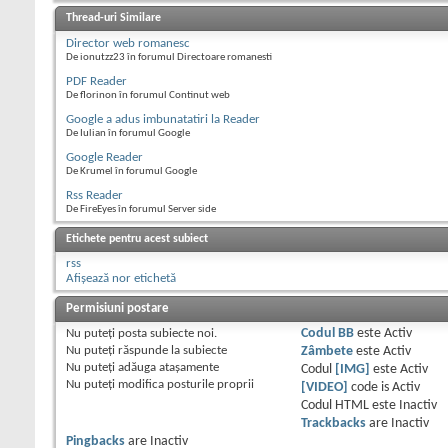
Thread-uri Similare
Director web romanesc
De ionutzz23 în forumul Directoare romanesti
PDF Reader
De florinon în forumul Continut web
Google a adus imbunatatiri la Reader
De Iulian în forumul Google
Google Reader
De Krumel în forumul Google
Rss Reader
De FireEyes în forumul Server side
Etichete pentru acest subiect
rss
Afișează nor etichetă
Permisiuni postare
Nu puteţi
posta subiecte noi.
Codul BB
este
Activ
Nu puteţi
răspunde la subiecte
Zâmbete
este
Activ
Nu puteţi
adăuga ataşamente
Codul
[IMG]
este
Activ
Nu puteţi
modifica posturile proprii
[VIDEO]
code is
Activ
Codul HTML este
Inactiv
Trackbacks
are
Inactiv
Pingbacks
are
Inactiv