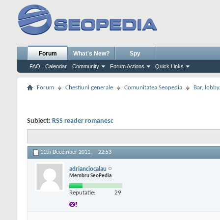
Forum
What's New?
Spy
FAQ
Calendar
Community
Forum Actions
Quick Links
Forum
Chestiuni generale
Comunitatea Seopedia
Bar, lobby.
Subiect:
RSS reader romanesc
11th December 2011,
22:53
adrianciocalau
Membru SeoPedia
Reputatie:
29