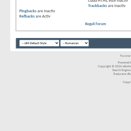
Codul HTML este
Inactiv
Trackbacks
are
Inactiv
Pingbacks
are
Inactiv
Refbacks
are
Activ
Reguli Forum
Fus ora
Powered b
Copyright © 2026 vBulleti
Search Engine
Traducere vB
Copyr