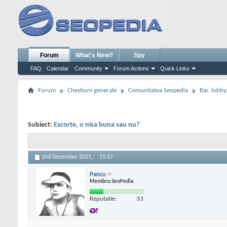
Forum
What's New?
Spy
FAQ
Calendar
Community
Forum Actions
Quick Links
Forum
Chestiuni generale
Comunitatea Seopedia
Bar, lobby.
Subiect:
Escorte, o nisa buna sau nu?
2nd December 2011,
15:17
Pancu
Membru SeoPedia
Reputatie:
33