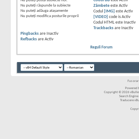
Nu puteţi
posta subiecte noi.
Codul BB
este
Activ
Nu puteţi
răspunde la subiecte
Zâmbete
este
Activ
Nu puteţi
adăuga ataşamente
Codul
[IMG]
este
Activ
Nu puteţi
modifica posturile proprii
[VIDEO]
code is
Activ
Codul HTML este
Inactiv
Trackbacks
are
Inactiv
Pingbacks
are
Inactiv
Refbacks
are
Activ
Reguli Forum
Fus ora
Powered b
Copyright © 2026 vBulleti
Search Engine
Traducere vB
Copyr