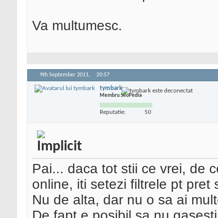
Va multumesc.
9th September 2011,
20:57
tymbark
Membru SeoPedia
Reputatie:
50
Pai... daca tot stii ce vrei, d
online, iti setezi filtrele pt pre
Nu de alta, dar nu o sa ai multe
De fapt e posibil sa nu gasesti 