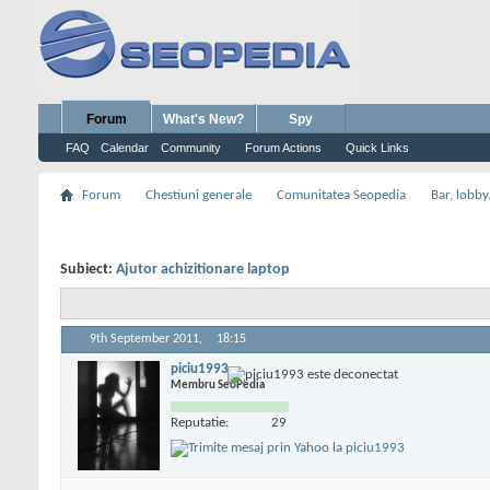
Forum
What's New?
Spy
FAQ
Calendar
Community
Forum Actions
Quick Links
Forum
Chestiuni generale
Comunitatea Seopedia
Bar, lobby.
Subiect:
Ajutor achizitionare laptop
9th September 2011,
18:15
piciu1993
Membru SeoPedia
Reputatie:
29