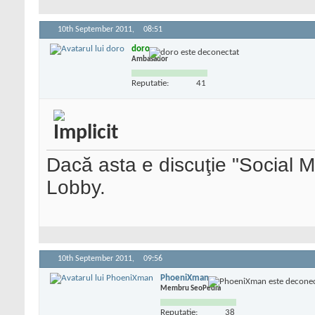
10th September 2011,
08:51
doro
Ambasador
Reputatie:
41
Dacă asta e discuţie "Social M
Lobby.
10th September 2011,
09:56
PhoeniXman
Membru SeoPedia
Reputatie:
38