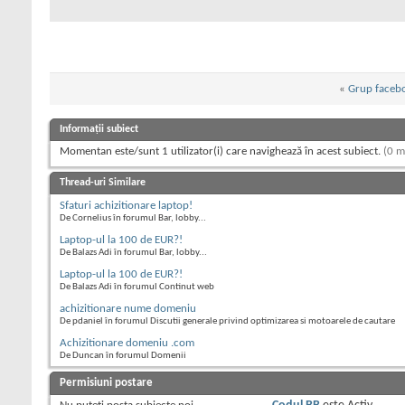
«
Grup faceb
Informații subiect
Momentan este/sunt 1 utilizator(i) care navighează în acest subiect.
(0 m
Thread-uri Similare
Sfaturi achizitionare laptop!
De Cornelius în forumul Bar, lobby...
Laptop-ul la 100 de EUR?!
De Balazs Adi în forumul Bar, lobby...
Laptop-ul la 100 de EUR?!
De Balazs Adi în forumul Continut web
achizitionare nume domeniu
De pdaniel în forumul Discutii generale privind optimizarea si motoarele de cautare
Achizitionare domeniu .com
De Duncan în forumul Domenii
Permisiuni postare