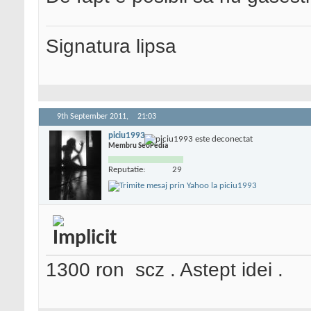
Signatura lipsa
9th September 2011,
21:03
piciu1993
Membru SeoPedia
Reputatie:
29
1300 ron
scz . Astept idei .