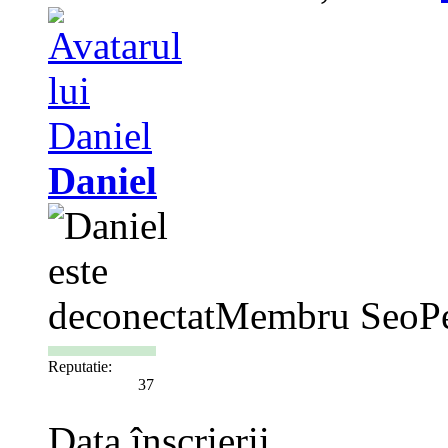
Daniel
Membru SeoPe
Reputatie:
37
Data înscrierii