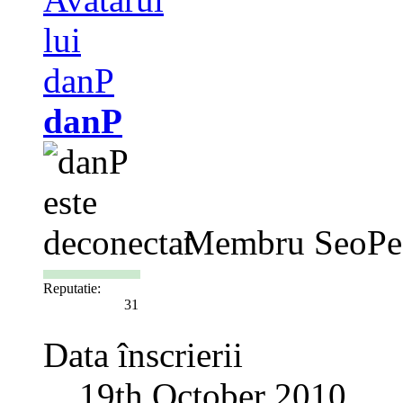
danP
Membru SeoPe
Reputatie:
31
Data înscrierii
19th October 2010