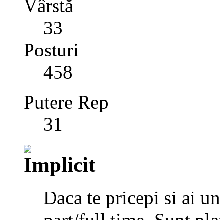
Vârstă
33
Posturi
458
Putere Rep
31
Daca te pricepi si ai u
part/full time. Sunt pla