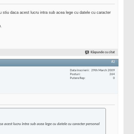
u stiu daca acest lucru intra sub acea lege cu datele cu caracter
u.
Răspunde cu citat
#2
Data înscrierii
29th March 2009
Posturi
264
Putere Rep
0
ca acest lucru intra sub acea lege cu datele cu caracter personal