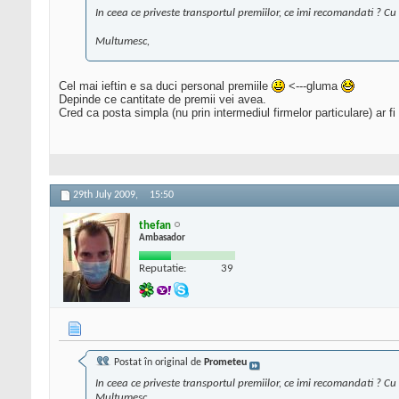
In ceea ce priveste transportul premiilor, ce imi recomandati ? Cu 
Multumesc,
Cel mai ieftin e sa duci personal premiile
<---gluma
Depinde ce cantitate de premii vei avea.
Cred ca posta simpla (nu prin intermediul firmelor particulare) ar f
29th July 2009,
15:50
thefan
Ambasador
Reputatie:
39
Postat în original de
Prometeu
In ceea ce priveste transportul premiilor, ce imi recomandati ? Cu 
Multumesc,