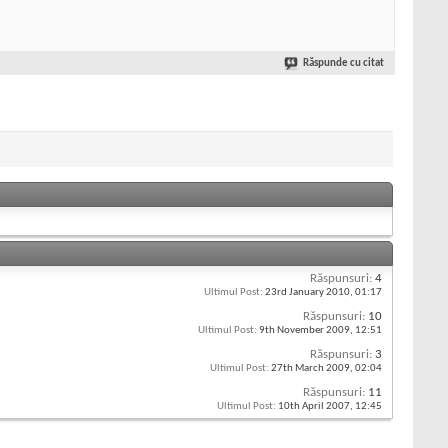
Răspunde cu citat
Răspunsuri:
4
Ultimul Post:
23rd January 2010,
01:17
Răspunsuri:
10
Ultimul Post:
9th November 2009,
12:51
Răspunsuri:
3
Ultimul Post:
27th March 2009,
02:04
Răspunsuri:
11
Ultimul Post:
10th April 2007,
12:45