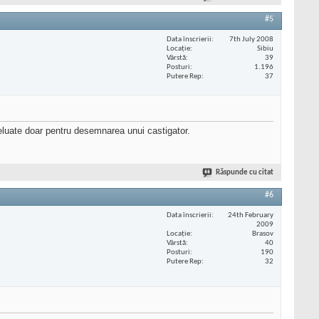
#5
Data înscrierii
7th July 2008
Locaţie
Sibiu
Vârstă
39
Posturi
1.196
Putere Rep
37
preluate doar pentru desemnarea unui castigator.
Răspunde cu citat
#6
Data înscrierii
24th February
2009
Locaţie
Brasov
Vârstă
40
Posturi
190
Putere Rep
32