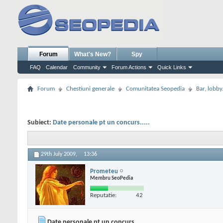
Forum
What's New?
Spy
FAQ
Calendar
Community
Forum Actions
Quick Links
Forum
Chestiuni generale
Comunitatea Seopedia
Bar, lobby.
Subiect:
Date personale pt un concurs.....
29th July 2009,
13:36
Prometeu
Membru SeoPedia
Reputatie:
42
Date personale pt un concurs.....