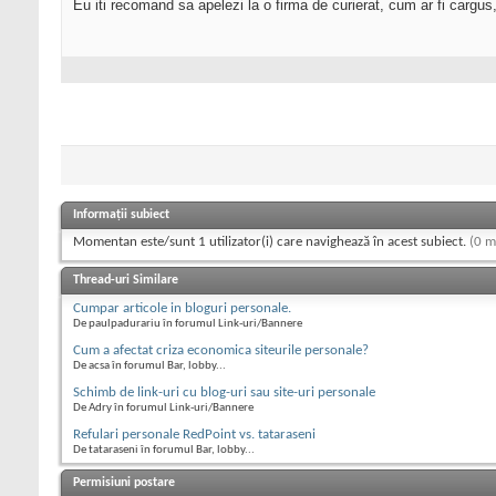
Eu iti recomand sa apelezi la o firma de curierat, cum ar fi cargu
Informații subiect
Momentan este/sunt 1 utilizator(i) care navighează în acest subiect.
(0 m
Thread-uri Similare
Cumpar articole in bloguri personale.
De paulpadurariu în forumul Link-uri/Bannere
Cum a afectat criza economica siteurile personale?
De acsa în forumul Bar, lobby...
Schimb de link-uri cu blog-uri sau site-uri personale
De Adry în forumul Link-uri/Bannere
Refulari personale RedPoint vs. tataraseni
De tataraseni în forumul Bar, lobby...
Permisiuni postare