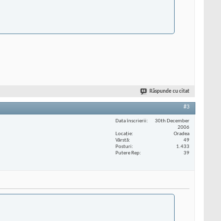
Răspunde cu citat
#3
Data înscrierii
30th December
2006
Locaţie
Oradea
Vârstă
49
Posturi
1.433
Putere Rep
39