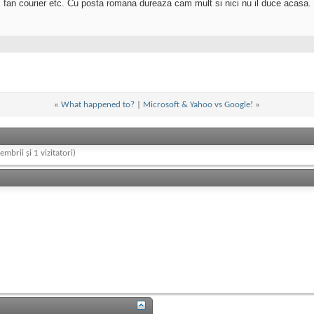
s, fan courier etc. Cu posta romana dureaza cam mult si nici nu il duce acasa.
«
What happened to?
|
Microsoft & Yahoo vs Google!
»
embrii și 1 vizitatori)