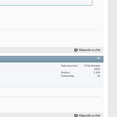
Răspunde cu citat
#4
Data înscrierii
27th October
2007
Posturi
1.434
Putere Rep
42
Răspunde cu citat