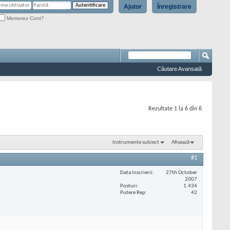
Ajutor
Înregistrare
Memorez Cont?
Căutare Avansată
Rezultate 1 la 6 din 6
Instrumente subiect
Afișează
#1
Data înscrierii
27th October
2007
Posturi
1.434
Putere Rep
42