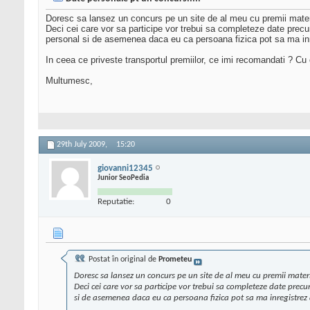
Doresc sa lansez un concurs pe un site de al meu cu premii materi
Deci cei care vor sa participe vor trebui sa completeze date precu
personal si de asemenea daca eu ca persoana fizica pot sa ma inr
In ceea ce priveste transportul premiilor, ce imi recomandati ? Cu 
Multumesc,
29th July 2009,
15:20
giovanni12345
Junior SeoPedia
Reputatie:
0
Postat în original de
Prometeu
Doresc sa lansez un concurs pe un site de al meu cu premii materi
Deci cei care vor sa participe vor trebui sa completeze date prec
si de asemenea daca eu ca persoana fizica pot sa ma inregistrez 