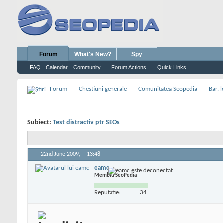
Forum
What's New?
Spy
FAQ
Calendar
Community
Forum Actions
Quick Links
Forum
Chestiuni generale
Comunitatea Seopedia
Bar, l
Subiect:
Test distractiv ptr SEOs
22nd June 2009,
13:48
eamc
Membru SeoPedia
Reputatie:
34