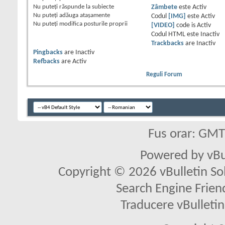
Nu puteţi
răspunde la subiecte
Zâmbete
este
Activ
Nu puteţi
adăuga ataşamente
Codul
[IMG]
este
Activ
Nu puteţi
modifica posturile proprii
[VIDEO]
code is
Activ
Codul HTML este
Inactiv
Trackbacks
are
Inactiv
Pingbacks
are
Inactiv
Refbacks
are
Activ
Reguli Forum
Fus orar: GM
Powered by vBu
Copyright © 2026 vBulletin Solu
Search Engine Frien
Traducere vBullet