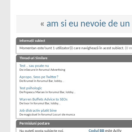
«
am si eu nevoie de un
Informații subiect
Momentan este/sunt 1 utilizator(i) care navighează în acest subiect.
(0 m
Thread-uri Similare
Test .. sau poate nu
De inSecure în forumul Advertising
Apropo, Seos pe Twitter?
De Krumel în forumul Bar, lobby...
Test psihologic
De Popescu Marian în forumul Bar, lobby...
Warren Buffets Advice to SEOs
De lixor în forumul Bar, lobby...
Job distractiv platit bine
De magicduel în forumul Locuri de munca
Permisiuni postare
Nu puteţi
posta subiecte noi.
Codul BB
este
Activ