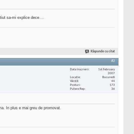
tiut sa-mi explice dece....
Răspunde cu citat
#2
Data înscrierii
1st February
2007
Locaţie
Bucuresti
Vârstă
44
Posturi
173
Putere Rep
36
a. In plus e mai greu de promovat.