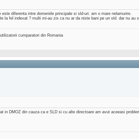
e este diferenta intre domeniile principale si sld-uri. am o mare nelamurire.
te la fel indexat ? multi mi-au zis ca nu ar da niste bani pe un sld. dar nu au s
utilizatorii cumparatori din Romania
at in DMOZ din cauza ca e SLD si cu alte directoare am avut aceeasi problem