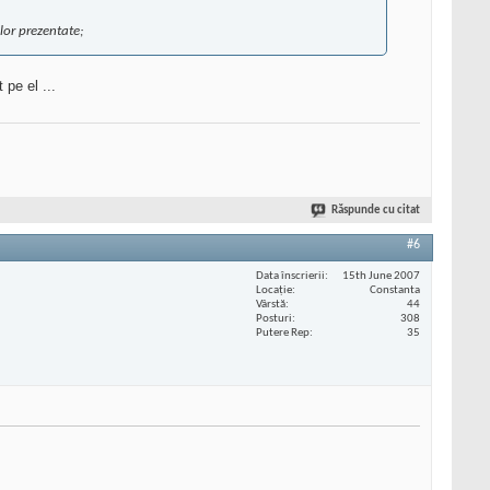
lor prezentate;
pe el ...
Răspunde cu citat
#6
Data înscrierii
15th June 2007
Locaţie
Constanta
Vârstă
44
Posturi
308
Putere Rep
35