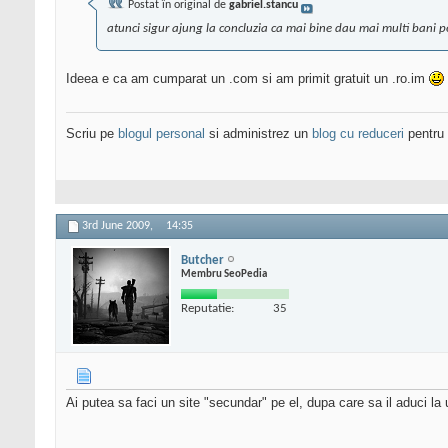
Postat în original de
gabriel.stancu
atunci sigur ajung la concluzia ca mai bine dau mai multi bani 
Ideea e ca am cumparat un .com si am primit gratuit un .ro.im
Scriu pe
blogul personal
si administrez un
blog cu reduceri
pentru 
3rd June 2009,
14:35
Butcher
Membru SeoPedia
Reputatie:
35
Ai putea sa faci un site "secundar" pe el, dupa care sa il aduci la