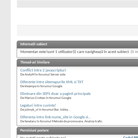
Informații subiect
Momentan este/sunt 1 utilizator(i) care navighează în acest subiect.
(0 m
Thread-uri Similare
Conflict intre 2 javascripturi
De AndyM în forumul Server side
Diferente intre sitemapurile XML si TXT
De kleampa în forumul Google
Eliminare din SEPS doar a paginii principale
De Marius Cristian în forumul Google
Legaturi intre cuvinte!
De johnyk_vl în forumul Bar, lobby...
Diferenta intre link:nume_site in Google si...
De fanelaru în forumul Metode de promovare, Analiza trafic.
Permisiuni postare