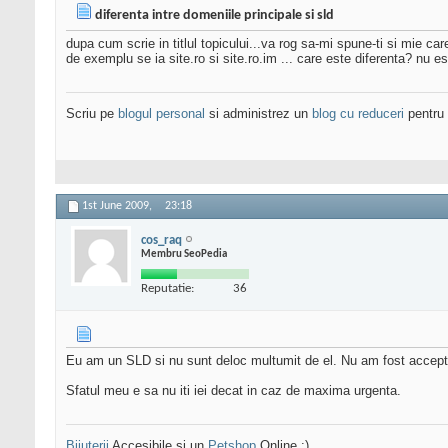
diferenta intre domeniile principale si sld
dupa cum scrie in titlul topicului...va rog sa-mi spune-ti si mie car
de exemplu se ia site.ro si site.ro.im ... care este diferenta? nu es
Scriu pe
blogul personal
si administrez un
blog cu reduceri
pentru 
1st June 2009,
23:18
cos_raq
Membru SeoPedia
Reputatie:
36
Eu am un SLD si nu sunt deloc multumit de el. Nu am fost accept
Sfatul meu e sa nu iti iei decat in caz de maxima urgenta.
Bijuterii
Accesibile si un
Petshop
Online :)