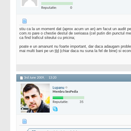
Reputatie:
0
stiu ca la un moment dat (aprox acum un an) am facut un audit pe
com.ro pare o chestie destul de serioasa (cel putin din punctul meu
ca find traficul siteului cu pricina;
poate e un amanunt nu foarte important, dar daca adaugam problemel
mai multi bani pe un
tld
(chiar daca nu suna la fel de bine) si eco
3rd June 2009,
13:20
Lupanu
Membru SeoPedia
Reputatie:
35