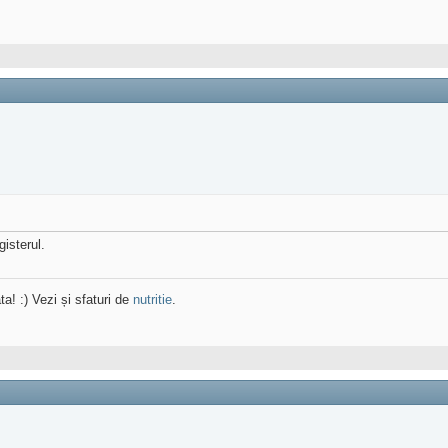
gisterul.
ta! :) Vezi și sfaturi de
nutritie
.