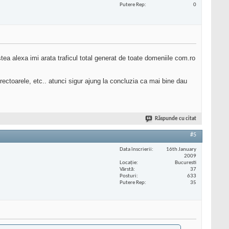
Putere Rep
0
tea alexa imi arata traficul total generat de toate domeniile com.ro
ectoarele, etc.. atunci sigur ajung la concluzia ca mai bine dau
Răspunde cu citat
#5
Data înscrierii
16th January
2009
Locaţie
Bucuresti
Vârstă
37
Posturi
633
Putere Rep
35