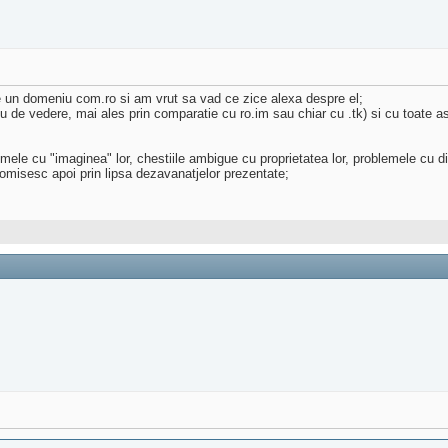
 un domeniu com.ro si am vrut sa vad ce zice alexa despre el;
 de vedere, mai ales prin comparatie cu ro.im sau chiar cu .tk) si cu toate as
e cu "imaginea" lor, chestiile ambigue cu proprietatea lor, problemele cu dir
nomisesc apoi prin lipsa dezavanatjelor prezentate;