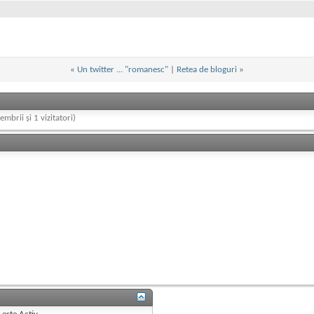
«
Un twitter ... "romanesc"
|
Retea de bloguri
»
embrii și 1 vizitatori)