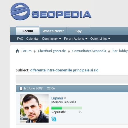
Forum
What's New?
Spy
FAQ
Calendar
Community
Forum Actions
Quick Links
Forum
Chestiuni generale
Comunitatea Seopedia
Bar, lobby.
Subiect:
diferenta intre domeniile principale si sld
1st June 2009,
22:06
Lupanu
Membru SeoPedia
Reputatie:
35