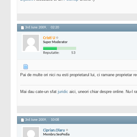
3rd June 2009,
02:20
Cristi U
Super Moderator
Reputatie:
53
Pai de multe ori nici nu esti proprietarul lui, ci ramane proprietar re
Mai dau cate-un sfat
juridic
aici, uneori chiar despre online. Nu-l ra
3rd June 2009,
10:08
Ciprian.Olaru
Membru SeoPedia