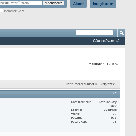
Ajutor
Înregistrare
Memorez Cont?
Căutare Avansată
Rezultate 1 la 6 din 6
Instrumente subiect
Afișează
#1
Data înscrierii
16th January
2009
Locaţie
Bucuresti
Vârstă
37
Posturi
633
Putere Rep
35