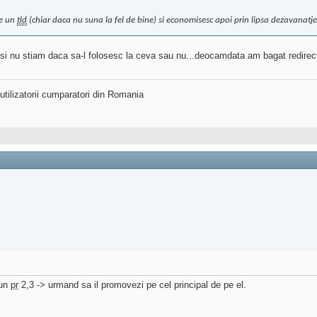
pe un
tld
(chiar daca nu suna la fel de bine) si economisesc apoi prin lipsa dezavanatje
si nu stiam daca sa-l folosesc la ceva sau nu...deocamdata am bagat redirect 
utilizatorii cumparatori din Romania
 un
pr
2,3 -> urmand sa il promovezi pe cel principal de pe el.