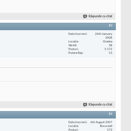
Răspunde cu citat
#3
Data înscrierii
26th January
2008
Locaţie
Oradea
Vârstă
38
Posturi
3.172
Putere Rep
53
Răspunde cu citat
#4
Data înscrierii
6th August 2007
Locaţie
Bucuresti
Posturi
573