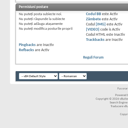
Permisiuni postare
Nu puteţi
posta subiecte noi.
Codul BB
este
Activ
Nu puteţi
răspunde la subiecte
Zâmbete
este
Activ
Nu puteţi
adăuga ataşamente
Codul
[IMG]
este
Activ
Nu puteţi
modifica posturile proprii
[VIDEO]
code is
Activ
Codul HTML este
Inactiv
Trackbacks
are
Inactiv
Pingbacks
are
Inactiv
Refbacks
are
Activ
Reguli Forum
Fus ora
Powered b
Copyright © 2026 vBulleti
Search Engine
Traducere vB
Copyr