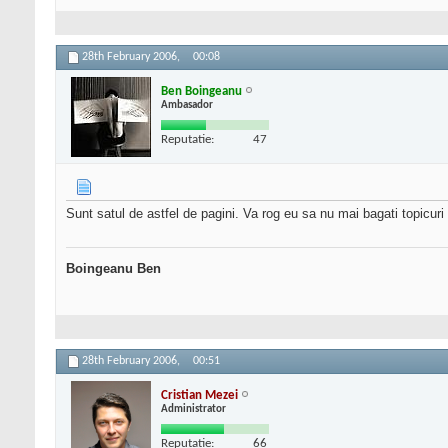
28th February 2006,
00:08
Ben Boingeanu
Ambasador
Reputatie:
47
Sunt satul de astfel de pagini. Va rog eu sa nu mai bagati topicuri
Boingeanu Ben
28th February 2006,
00:51
Cristian Mezei
Administrator
Reputatie:
66