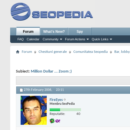
Forum
What's New?
Spy
FAQ
Calendar
Community
Forum Actions
Quick Links
Forum
Chestiuni generale
Comunitatea Seopedia
Bar, lobby.
Subiect:
Million Dollar ... Zoom ;)
27th February 2006,
23:11
FireEyes
Membru SeoPedia
Reputatie:
40