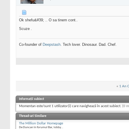
Ok shefu&#39; .. O sa tinem cont..
Scuze .
Co-founder of
Deepstash
. Tech lover. Dinosaur. Dad. Chef.
«
1 An C
Informații subiect
Momentan este/sunt 1 utilizator(i) care navighează în acest subiect.
(0 m
Thread-uri Similare
The Million Dollar Homepage
De Duncan în forumul Bar, lobby...