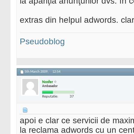
la apariţia anunţurilor dvs. în 
extras din helpul adwords. cla
Pseudoblog
5th March 2009,
12:54
Nosfer
Ambasador
Reputatie:
37
apoi e clar ce servicii de maxi
la reclama adwords cu un cent p