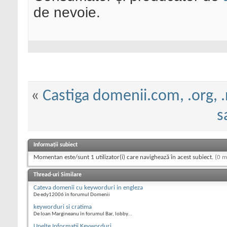
de nevoie.
«
Castiga domenii.com, .org, .
s
Informații subiect
Momentan este/sunt 1 utilizator(i) care navighează în acest subiect.
(0 m
Thread-uri Similare
Cateva domenii cu keyworduri in engleza
De edy12006 în forumul Domenii
keyworduri si cratima
De Ioan Margineanu în forumul Bar, lobby...
Unelte Informatii Keyworduri