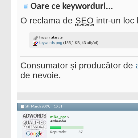
Oare ce keyworduri...
O reclama de
SEO
intr-un loc
Imagini atașate
keywords.png
(185,1 KB, 43 afișări)
Consumator și producător de
de nevoie.
5th March 2009,
10:51
mike_ppc
Ambasador
Reputatie:
37