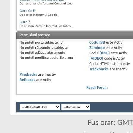
De necromanc în forumul Continut web
Oare Ce E
De dexter în forumul Google
Oare ?
De Cristian Mezei în forumul Bar, lobby...
Permisiuni postare
Nu puteţi
posta subiecte noi.
Codul BB
este
Activ
Nu puteţi
răspunde la subiecte
Zâmbete
este
Activ
Nu puteţi
adăuga ataşamente
Codul
[IMG]
este
Activ
Nu puteţi
modifica posturile proprii
[VIDEO]
code is
Activ
Codul HTML este
Inactiv
Trackbacks
are
Inactiv
Pingbacks
are
Inactiv
Refbacks
are
Activ
Reguli Forum
Fus orar: GM