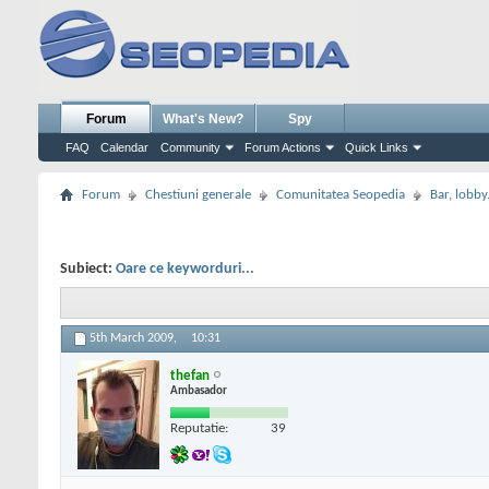
Forum
What's New?
Spy
FAQ
Calendar
Community
Forum Actions
Quick Links
Forum
Chestiuni generale
Comunitatea Seopedia
Bar, lobby.
Subiect:
Oare ce keyworduri...
5th March 2009,
10:31
thefan
Ambasador
Reputatie:
39