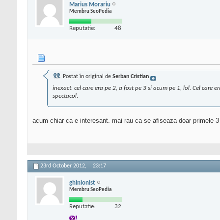
Marius Morariu
Membru SeoPedia
Reputatie:
48
Postat în original de
Serban Cristian
inexact. cel care era pe 2, a fost pe 3 si acum pe 1, lol. Cel care e
spectacol.
acum chiar ca e interesant. mai rau ca se afiseaza doar primele 3
23rd October 2012,
23:17
ghinionist
Membru SeoPedia
Reputatie:
32