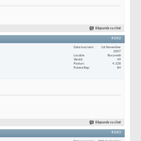
Răspunde cu citat
#1002
Data înscrierii
1st November
2007
Locaţie
Bucuresti
Vârstă
49
Posturi
4.328
Putere Rep
84
Răspunde cu citat
#1003