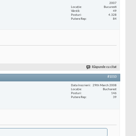
2007
Locaţie
Bucuresti
Vârstă
49
Posturi
4.328
Putere Rep
84
Răspunde cu citat
#1010
Data înscrierii
29th March 2008
Locaţie
Bucharest
Posturi
146
Putere Rep
39