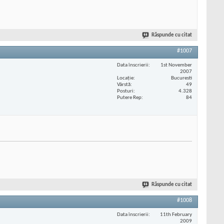
Răspunde cu citat
#1007
Data înscrierii
1st November
2007
Locaţie
Bucuresti
Vârstă
49
Posturi
4.328
Putere Rep
84
Răspunde cu citat
#1008
Data înscrierii
11th February
2009