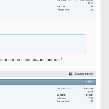
Data înscrierii
29th September
2011
Posturi
759
Putere Rep
48
 2p nu se simte sa faca ceva cu treaba asta?
Răspunde cu citat
#1004
Data înscrierii
11th February
2009
Locaţie
Brasov
Posturi
122
Putere Rep
32