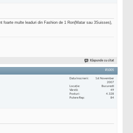
unt foarte multe leaduri din Fashion de 1 Ron(Matar sau 3Suisses),
Răspunde cu citat
#1005
Data înscrierii
1st November
2007
Locaţie
Bucuresti
Vârstă
49
Posturi
4.328
Putere Rep
84