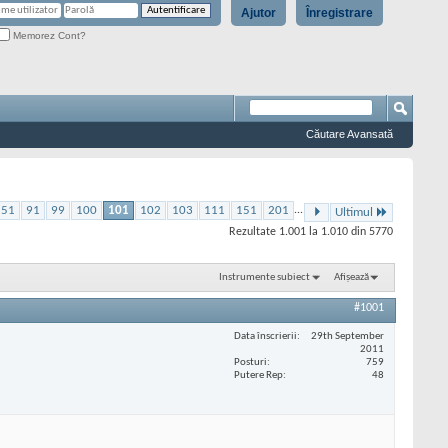
Ajutor
Înregistrare
Memorez Cont?
Căutare Avansată
51
91
99
100
101
102
103
111
151
201
...
Ultimul
Rezultate 1.001 la 1.010 din 5770
Instrumente subiect
Afișează
#1001
Data înscrierii
29th September
2011
Posturi
759
Putere Rep
48