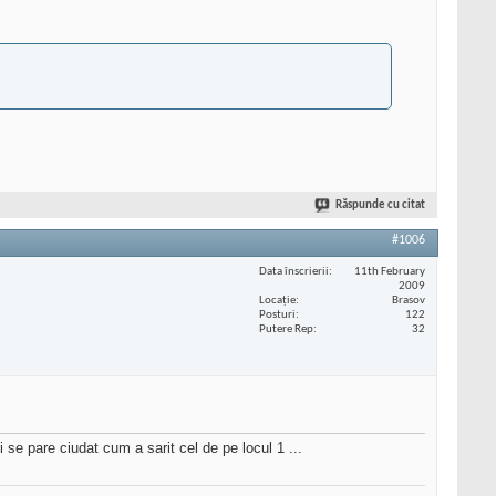
Răspunde cu citat
#1006
Data înscrierii
11th February
2009
Locaţie
Brasov
Posturi
122
Putere Rep
32
i se pare ciudat cum a sarit cel de pe locul 1 ...