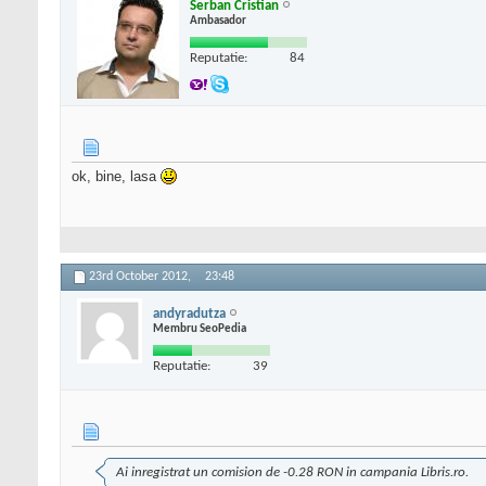
Serban Cristian
Ambasador
Reputatie:
84
ok, bine, lasa
23rd October 2012,
23:48
andyradutza
Membru SeoPedia
Reputatie:
39
Ai inregistrat un comision de -0.28 RON in campania Libris.ro.