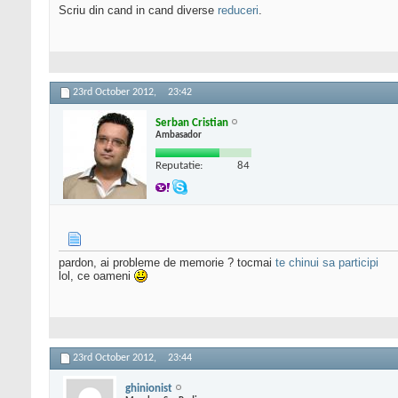
Scriu din cand in cand diverse
reduceri
.
23rd October 2012,
23:42
Serban Cristian
Ambasador
Reputatie:
84
pardon, ai probleme de memorie ? tocmai
te chinui sa participi
lol, ce oameni
23rd October 2012,
23:44
ghinionist