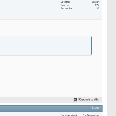
Locaţie
Brasov
Posturi
122
Putere Rep
32
Răspunde cu citat
#1009
Data înscrierii
1st November