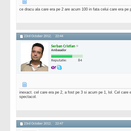
ce dracu ala care era pe 2 are acum 100 in fata celui care era pe 
23rd October 2012,
22:44
Serban Cristian
Ambasador
Reputatie:
84
inexact. cel care era pe 2, a fost pe 3 si acum pe 1, lol. Cel care 
spectacol.
23rd October 2012,
22:47