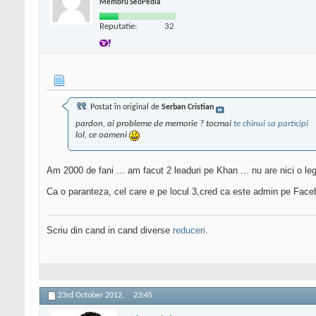
Membru SeoPedia
Reputatie:
32
Postat în original de
Serban Cristian
pardon, ai probleme de memorie ? tocmai
te chinui sa participi
lol, ce oameni
Am 2000 de fani ... am facut 2 leaduri pe Khan ... nu are nici o leg
Ca o paranteza, cel care e pe locul 3,cred ca este admin pe Fac
Scriu din cand in cand diverse
reduceri
.
23rd October 2012,
23:45