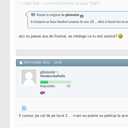
--- Later Edit --- (ca mi-a fost lene sa apas "Edit")
Postat în original de
ghinionist
A inceput sa faca leaduri aseara la ora 18 ... deci a facut tot ce 
aici nu pareai asa de frustrat, as intelege ca tu esti autorul?
23rd October 2012,
23:40
ghinionist
Membru SeoPedia
Reputatie:
32
Il cunosc pe cel de pe locul 2 ... n-am eu putere sa particip la aces