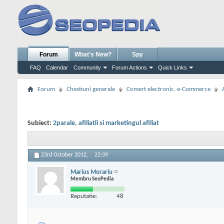
Forum
What's New?
Spy
FAQ
Calendar
Community
Forum Actions
Quick Links
Forum
Chestiuni generale
Comert electronic, e-Commerce
Subiect:
2parale, afiliatii si marketingul afiliat
23rd October 2012,
22:39
Marius Morariu
Membru SeoPedia
Reputatie:
48