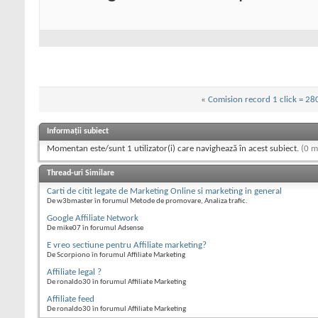
«
Comision record 1 click = 2
Informații subiect
Momentan este/sunt 1 utilizator(i) care navighează în acest subiect.
(0 m
Thread-uri Similare
Carti de citit legate de Marketing Online si marketing in general
De w3bmaster în forumul Metode de promovare, Analiza trafic.
Google Affiliate Network
De mike07 în forumul Adsense
E vreo sectiune pentru Affiliate marketing?
De Scorpiono în forumul Affiliate Marketing
Affiliate legal ?
De ronaldo30 în forumul Affiliate Marketing
Affiliate feed
De ronaldo30 în forumul Affiliate Marketing