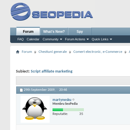
Forum
What's New?
Spy
FAQ
Calendar
Community
Forum Actions
Quick Links
Forum
Chestiuni generale
Comert electronic, e-Commerce
Subiect:
Script affiliate marketing
29th September 2009,
20:46
martynesku
Membru SeoPedia
Reputatie:
35