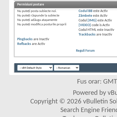
Permisiuni postare
Nu puteţi
posta subiecte noi.
Codul BB
este
Activ
Nu puteţi
răspunde la subiecte
Zâmbete
este
Activ
Nu puteţi
adăuga ataşamente
Codul
[IMG]
este
Activ
Nu puteţi
modifica posturile proprii
[VIDEO]
code is
Activ
Codul HTML este
Inactiv
Trackbacks
are
Inactiv
Pingbacks
are
Inactiv
Refbacks
are
Activ
Reguli Forum
Fus orar: GM
Powered by vBu
Copyright © 2026 vBulletin Solu
Search Engine Frien