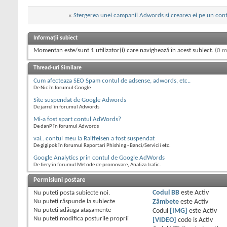
«
Stergerea unei campanii Adwords si crearea ei pe un con
Informații subiect
Momentan este/sunt 1 utilizator(i) care navighează în acest subiect.
(0 m
Thread-uri Similare
Cum afecteaza SEO Spam contul de adsense, adwords, etc..
De Nic în forumul Google
Site suspendat de Google Adwords
De jarrel în forumul Adwords
Mi-a fost spart contul AdWords?
De danP în forumul Adwords
vai.. contul meu la Raiffeisen a fost suspendat
De gigipok în forumul Raportari Phishing - Banci/Servicii etc.
Google Analytics prin contul de Google AdWords
De tiery în forumul Metode de promovare, Analiza trafic.
Permisiuni postare
Nu puteţi
posta subiecte noi.
Codul BB
este
Activ
Nu puteţi
răspunde la subiecte
Zâmbete
este
Activ
Nu puteţi
adăuga ataşamente
Codul
[IMG]
este
Activ
Nu puteţi
modifica posturile proprii
[VIDEO]
code is
Activ