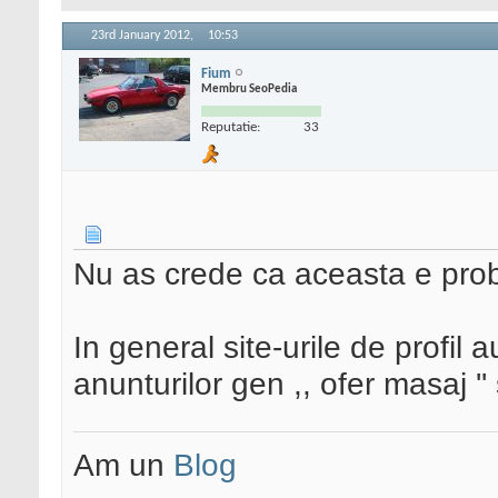
23rd January 2012,
10:53
Fium
Membru SeoPedia
Reputatie:
33
Nu as crede ca aceasta e pro
In general site-urile de profil
anunturilor gen ,, ofer masaj ''
Am un
Blog