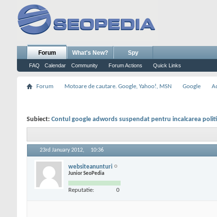
Forum
What's New?
Spy
FAQ
Calendar
Community
Forum Actions
Quick Links
Forum
Motoare de cautare. Google, Yahoo!, MSN
Google
A
Subiect:
Contul google adwords suspendat pentru incalcarea politi
23rd January 2012,
10:36
websiteanunturi
Junior SeoPedia
Reputatie:
0