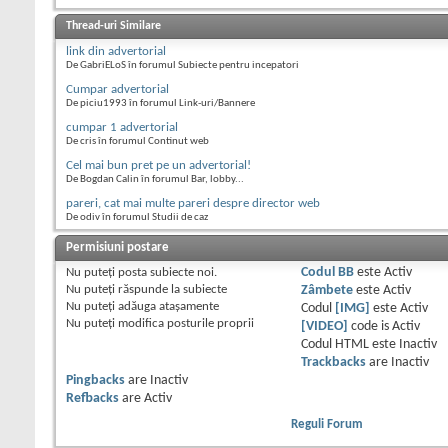
Thread-uri Similare
link din advertorial
De GabriELoS în forumul Subiecte pentru incepatori
Cumpar advertorial
De piciu1993 în forumul Link-uri/Bannere
cumpar 1 advertorial
De cris în forumul Continut web
Cel mai bun pret pe un advertorial!
De Bogdan Calin în forumul Bar, lobby...
pareri, cat mai multe pareri despre director web
De odiv în forumul Studii de caz
Permisiuni postare
Nu puteţi
posta subiecte noi.
Codul BB
este
Activ
Nu puteţi
răspunde la subiecte
Zâmbete
este
Activ
Nu puteţi
adăuga ataşamente
Codul
[IMG]
este
Activ
Nu puteţi
modifica posturile proprii
[VIDEO]
code is
Activ
Codul HTML este
Inactiv
Trackbacks
are
Inactiv
Pingbacks
are
Inactiv
Refbacks
are
Activ
Reguli Forum