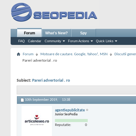
Forum
What's New?
Spy
FAQ
Calendar
Community
Forum Actions
Quick Links
Forum
Motoare de cautare. Google, Yahoo!, MSN
Discutii gene
Pareri advertorial . ro
Subiect:
Pareri advertorial . ro
10th September 2019,
13:38
agentiepublicitate
Junior SeoPedia
Reputatie:
0