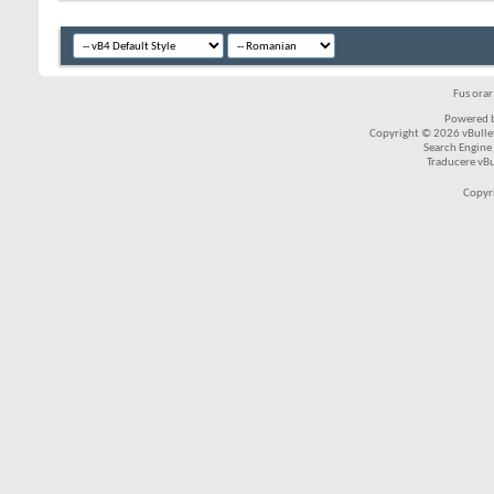
Fus ora
Powered b
Copyright © 2026 vBulleti
Search Engine
Traducere vB
Copyr