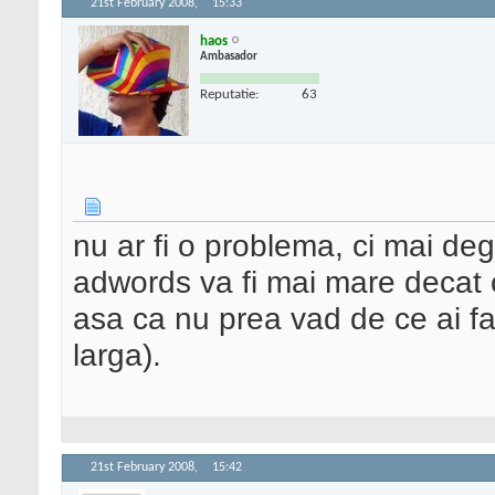
21st February 2008,
15:33
haos
Ambasador
Reputatie:
63
nu ar fi o problema, ci mai degr
adwords va fi mai mare decat 
asa ca nu prea vad de ce ai fa
larga).
21st February 2008,
15:42