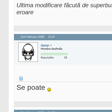
Ultima modificare făcută de superb
eroare
21st February 2008,
15:25
dacian
Membru SeoPedia
Reputatie:
36
Se poate