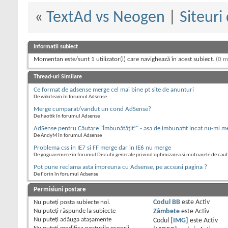
«
TextAd vs Neogen
|
Siteuri
Informații subiect
Momentan este/sunt 1 utilizator(i) care navighează în acest subiect.
(0 m
Thread-uri Similare
Ce format de adsense merge cel mai bine pt site de anunturi
De wikiteam în forumul Adsense
Merge cumparat/vandut un cond AdSense?
De haotik în forumul Adsense
AdSense pentru Căutare "Îmbunătăţit!" - asa de imbunatit incat nu-mi m
De AndyM în forumul Adsense
Problema css in IE7 si FF merge dar in IE6 nu merge
De goguaremere în forumul Discutii generale privind optimizarea si motoarele de cau
Pot pune reclama asta impreuna cu Adsense, pe acceasi pagina ?
De florin în forumul Adsense
Permisiuni postare
Nu puteţi
posta subiecte noi.
Codul BB
este
Activ
Nu puteţi
răspunde la subiecte
Zâmbete
este
Activ
Nu puteţi
adăuga ataşamente
Codul
[IMG]
este
Activ