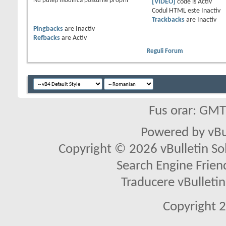
Nu puteţi
modifica posturile proprii
[VIDEO]
code is
Activ
Codul HTML este
Inactiv
Trackbacks
are
Inactiv
Pingbacks
are
Inactiv
Refbacks
are
Activ
Reguli Forum
Fus orar: GM
Powered by vBu
Copyright © 2026 vBulletin Solu
Search Engine Frien
Traducere vBullet
Copyright 