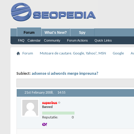
Forum
What's New?
Spy
FAQ
Calendar
Community
Forum Actions
Quick Links
Forum
Motoare de cautare. Google, Yahoo!, MSN
Google
A
Subiect:
adsense si adwords merge impreuna?
21st February 2008,
14:55
superbus
Banned
Reputatie:
0