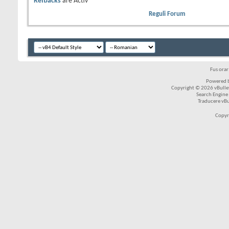
Refbacks
are
Activ
Reguli Forum
Fus ora
Powered b
Copyright © 2026 vBulleti
Search Engine
Traducere vB
Copyr