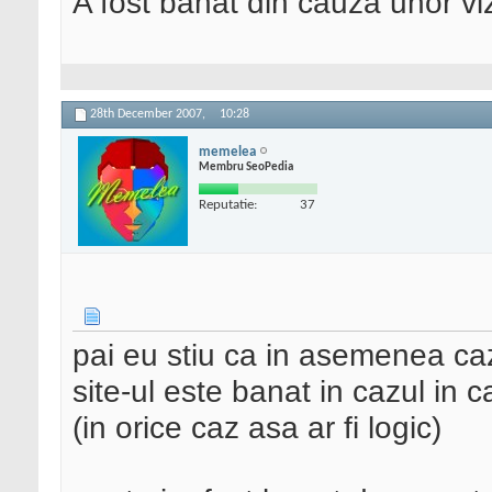
A fost banat din cauza unor vizi
28th December 2007,
10:28
memelea
Membru SeoPedia
Reputatie:
37
pai eu stiu ca in asemenea caz
site-ul este banat in cazul in 
(in orice caz asa ar fi logic)