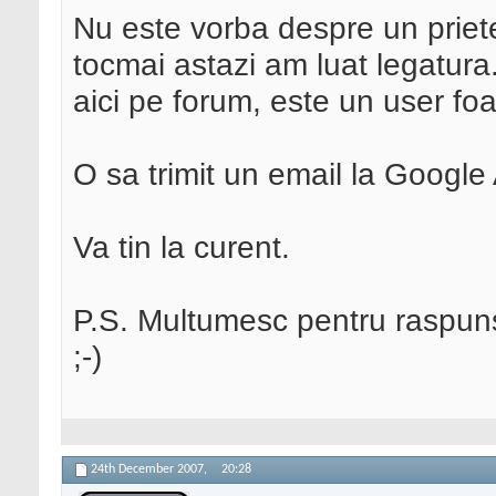
Nu este vorba despre un priet
tocmai astazi am luat legatura
aici pe forum, este un user foar
O sa trimit un email la Googl
Va tin la curent.
P.S. Multumesc pentru raspunsu
;-)
24th December 2007,
20:28