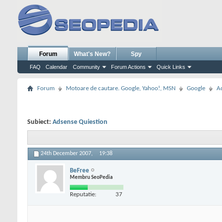
Forum
What's New?
Spy
FAQ
Calendar
Community
Forum Actions
Quick Links
Forum
Motoare de cautare. Google, Yahoo!, MSN
Google
A
Subiect:
Adsense Quiestion
24th December 2007,
19:38
BeFree
Membru SeoPedia
Reputatie:
37