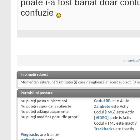
poate i-a fost banat doar contul
confuzie
«
novice 
Informații subiect
Momentan este/sunt 1 utilizator(i) care navighează în acest subiect.
(0 m
Permisiuni postare
Nu puteţi
posta subiecte noi.
Codul BB
este
Activ
Nu puteţi
răspunde la subiecte
Zâmbete
este
Activ
Nu puteţi
adăuga ataşamente
Codul
[IMG]
este
Activ
Nu puteţi
modifica posturile proprii
[VIDEO]
code is
Activ
Codul HTML este
Inactiv
Trackbacks
are
Inactiv
Pingbacks
are
Inactiv