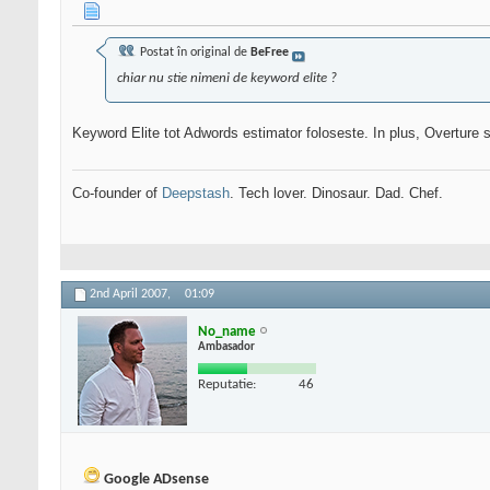
Postat în original de
BeFree
chiar nu stie nimeni de keyword elite ?
Keyword Elite tot Adwords estimator foloseste. In plus, Overture s
Co-founder of
Deepstash
. Tech lover. Dinosaur. Dad. Chef.
2nd April 2007,
01:09
No_name
Ambasador
Reputatie:
46
Google ADsense