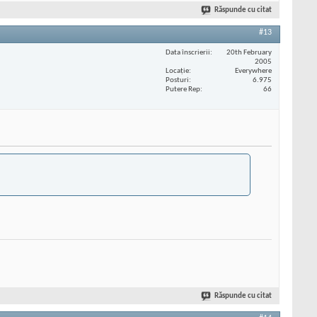
Răspunde cu citat
#13
Data înscrierii
20th February
2005
Locaţie
Everywhere
Posturi
6.975
Putere Rep
66
Răspunde cu citat