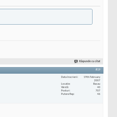
Răspunde cu citat
#19
Data înscrierii
19th February
2007
Locaţie
Bacau
Vârstă
40
Posturi
707
Putere Rep
46