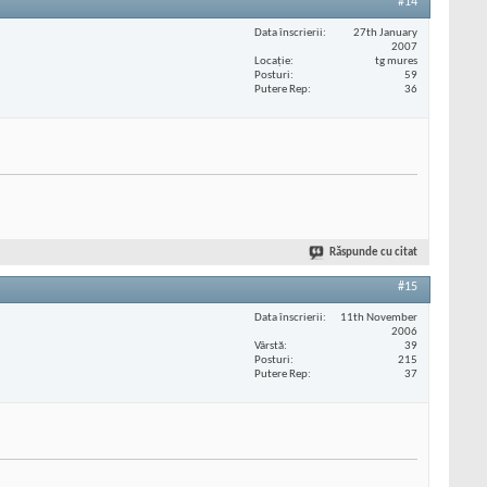
#14
Data înscrierii
27th January
2007
Locaţie
tg mures
Posturi
59
Putere Rep
36
Răspunde cu citat
#15
Data înscrierii
11th November
2006
Vârstă
39
Posturi
215
Putere Rep
37