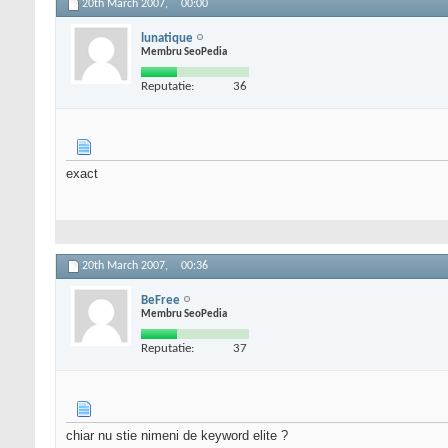
20th March 2007,
00:00
lunatique
Membru SeoPedia
Reputatie:
36
exact
20th March 2007,
00:36
BeFree
Membru SeoPedia
Reputatie:
37
chiar nu stie nimeni de keyword elite ?