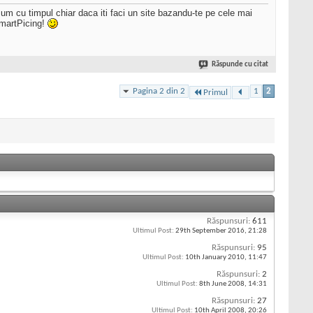
um cu timpul chiar daca iti faci un site bazandu-te pe cele mai
SmartPicing!
Răspunde cu citat
Pagina 2 din 2
1
2
Primul
Răspunsuri:
611
Ultimul Post:
29th September 2016,
21:28
Răspunsuri:
95
Ultimul Post:
10th January 2010,
11:47
Răspunsuri:
2
Ultimul Post:
8th June 2008,
14:31
Răspunsuri:
27
Ultimul Post:
10th April 2008,
20:26