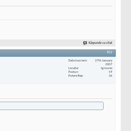
Răspunde cu citat
#12
Data înscrierii
27th January
2007
Locaţie
tg mures
Posturi
59
Putere Rep
36