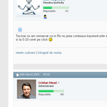
Membru SeoPedia
Reputatie:
41
Tocmai ce am remarcat ca in Ro nu prea conteaza keyword-urile in
si la 5-10 centi pe click
retete culinare
|
fotograf de nunta
20th March 2007,
09:10
Cristian Mezei
Administrator
Reputatie:
66