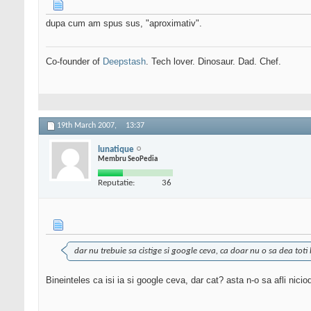
dupa cum am spus sus, "aproximativ".
Co-founder of
Deepstash
. Tech lover. Dinosaur. Dad. Chef.
19th March 2007,
13:37
lunatique
Membru SeoPedia
Reputatie:
36
dar nu trebuie sa cistige si google ceva, ca doar nu o sa dea toti ba
Bineinteles ca isi ia si google ceva, dar cat? asta n-o sa afli nicio