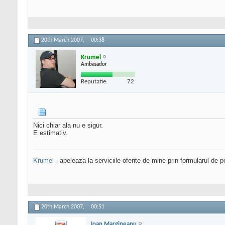
20th March 2007,
00:38
Krumel
Ambasador
Reputatie:
72
Nici chiar ala nu e sigur.
E estimativ.
Krumel
- apeleaza la serviciile oferite de mine prin formularul de p
20th March 2007,
00:51
Ioan Margineanu