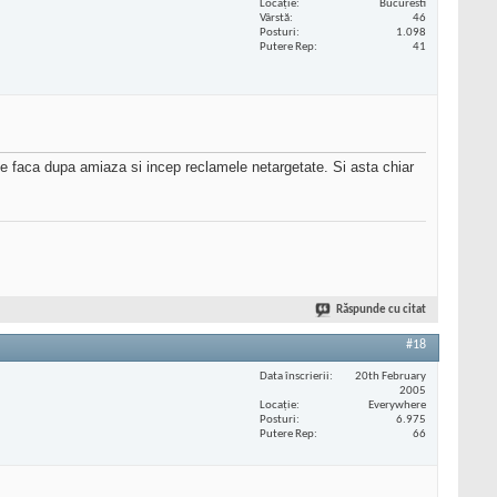
Locaţie
Bucuresti
Vârstă
46
Posturi
1.098
Putere Rep
41
 faca dupa amiaza si incep reclamele netargetate. Si asta chiar
Răspunde cu citat
#18
Data înscrierii
20th February
2005
Locaţie
Everywhere
Posturi
6.975
Putere Rep
66