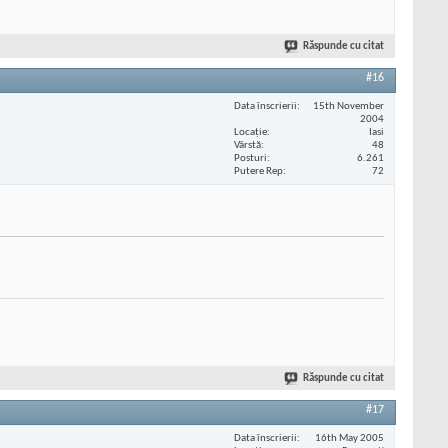
Răspunde cu citat
#16
Data înscrierii
15th November
2004
Locaţie
Iasi
Vârstă
48
Posturi
6.261
Putere Rep
72
Răspunde cu citat
#17
Data înscrierii
16th May 2005