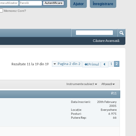
Ajutor
Înregistrare
Memorez Cont?
Căutare Avansată
Pagina 2 din 2
1
2
Rezultate 11 la 19 din 19
Primul
Instrumente subiect
Afișează
#11
Data înscrierii
20th February
2005
Locaţie
Everywhere
Posturi
6.975
Putere Rep
66