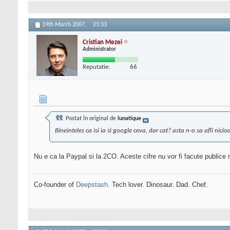
19th March 2007,
21:33
Cristian Mezei
Administrator
Reputatie:
66
Postat în original de
lunatique
Bineinteles ca isi ia si google ceva, dar cat? asta n-o sa afli nicio
Nu e ca la Paypal si la 2CO. Aceste cifre nu vor fi facute publice n
Co-founder of
Deepstash
. Tech lover. Dinosaur. Dad. Chef.