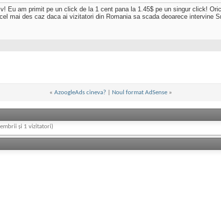
 Eu am primit pe un click de la 1 cent pana la 1.45$ pe un singur click! Oric
in cel mai des caz daca ai vizitatori din Romania sa scada deoarece intervine 
«
AzoogleAds cineva?
|
Noul format AdSense
»
embrii și 1 vizitatori)