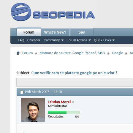
Forum
What's New?
Spy
FAQ
Calendar
Community
Forum Actions
Quick Links
Forum
Motoare de cautare. Google, Yahoo!, MSN
Google
A
Subiect:
Cum verific cam cit plateste google pe un cuvint ?
19th March 2007,
13:10
Cristian Mezei
Administrator
Reputatie:
66