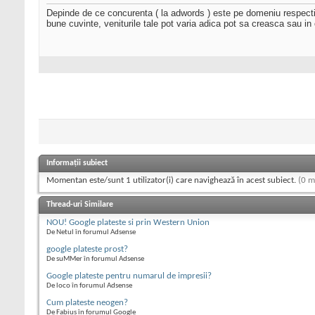
Depinde de ce concurenta ( la adwords ) este pe domeniu respectiv!
bune cuvinte, veniturile tale pot varia adica pot sa creasca sau 
Informații subiect
Momentan este/sunt 1 utilizator(i) care navighează în acest subiect.
(0 m
Thread-uri Similare
NOU! Google plateste si prin Western Union
De Netul în forumul Adsense
google plateste prost?
De suMMer în forumul Adsense
Google plateste pentru numarul de impresii?
De loco în forumul Adsense
Cum plateste neogen?
De Fabius în forumul Google