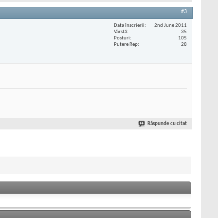
#3
Data înscrierii
2nd June 2011
Vârstă
35
Posturi
105
Putere Rep
28
Răspunde cu citat