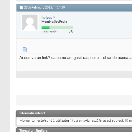
25th February 2012,
14:59
helyos
Membru SeoPedia
Reputatie:
28
Ai cumva un link? ca eu nu am gasit raspunsul...chiar de aceea a
Informații subiect
Momentan este/sunt 1 utilizator(i) care navighează în acest subiect.
(0 m
Thread-uri Similare