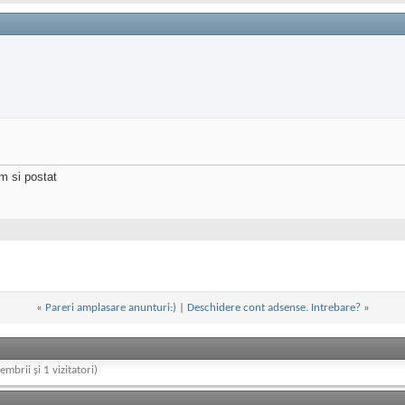
m si postat
«
Pareri amplasare anunturi:)
|
Deschidere cont adsense. Intrebare?
»
embrii și 1 vizitatori)