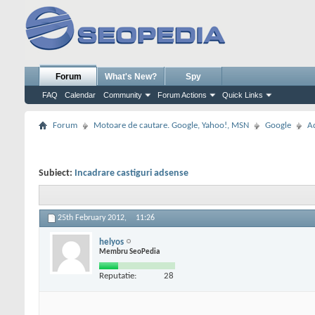
Forum
What's New?
Spy
FAQ
Calendar
Community
Forum Actions
Quick Links
Forum
Motoare de cautare. Google, Yahoo!, MSN
Google
A
Subiect:
Incadrare castiguri adsense
25th February 2012,
11:26
helyos
Membru SeoPedia
Reputatie:
28