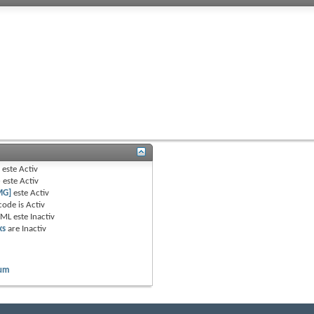
B
este
Activ
e
este
Activ
MG]
este
Activ
code is
Activ
TML este
Inactiv
ks
are
Inactiv
rum