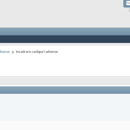
dsense
Incadrare castiguri adsense