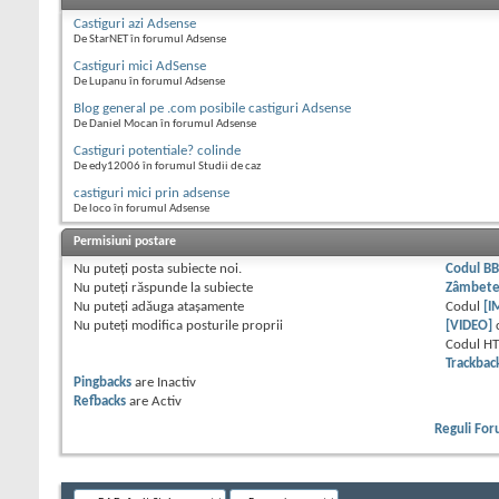
Castiguri azi Adsense
De StarNET în forumul Adsense
Castiguri mici AdSense
De Lupanu în forumul Adsense
Blog general pe .com posibile castiguri Adsense
De Daniel Mocan în forumul Adsense
Castiguri potentiale? colinde
De edy12006 în forumul Studii de caz
castiguri mici prin adsense
De loco în forumul Adsense
Permisiuni postare
Nu puteţi
posta subiecte noi.
Codul B
Nu puteţi
răspunde la subiecte
Zâmbet
Nu puteţi
adăuga ataşamente
Codul
[I
Nu puteţi
modifica posturile proprii
[VIDEO]
Codul H
Trackbac
Pingbacks
are
Inactiv
Refbacks
are
Activ
Reguli Fo