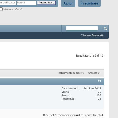
Ajutor
Înregistrare
Memorez Cont?
Căutare Avansată
Rezultate 1 la 3 din 3
Instrumente subiect
Afișează
#1
Data înscrierii
2nd June 2011
Vârstă
35
Posturi
105
Putere Rep
28
0 out of 1 members found this post helpful.