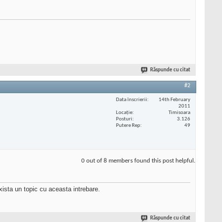
Răspunde cu citat
#2
Data înscrierii
14th February
2011
Locaţie
Timisoara
Posturi
3.126
Putere Rep
49
0 out of 8 members found this post helpful.
xista un topic cu aceasta intrebare.
Răspunde cu citat