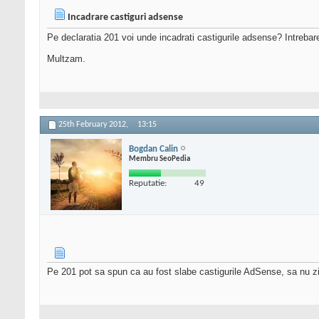
Incadrare castiguri adsense
Pe declaratia 201 voi unde incadrati castigurile adsense? Intrebare 
Multzam.
25th February 2012,
13:15
Bogdan Calin
Membru SeoPedia
Reputatie:
49
Pe 201 pot sa spun ca au fost slabe castigurile AdSense, sa nu zic 