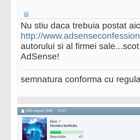
Nu stiu daca trebuia postat aici
http://www.adsenseconfessio
autorului si al firmei sale...sc
AdSense!
semnatura conforma cu regul
10th August 2006,
19:37
lixor
Membru SeoPedia
Reputatie:
41