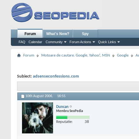
Forum
What's New?
Spy
FAQ
Calendar
Community
Forum Actions
Quick Links
Forum
Motoare de cautare. Google, Yahoo!, MSN
Google
A
Subiect:
adsenseconfessions.com
10th August 2006,
16:55
Duncan
Membru SeoPedia
Reputatie:
38