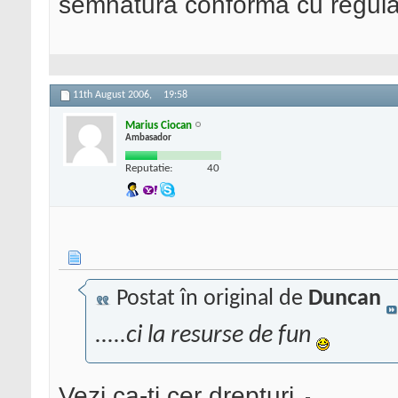
semnatura conforma cu regul
11th August 2006,
19:58
Marius Ciocan
Ambasador
Reputatie:
40
Postat în original de
Duncan
.....ci la resurse de fun
Vezi ca-ti cer drepturi