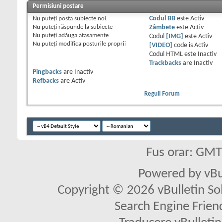
Permisiuni postare
Nu puteţi
posta subiecte noi.
Codul BB
este
Activ
Nu puteţi
răspunde la subiecte
Zâmbete
este
Activ
Nu puteţi
adăuga ataşamente
Codul
[IMG]
este
Activ
Nu puteţi
modifica posturile proprii
[VIDEO]
code is
Activ
Codul HTML este
Inactiv
Trackbacks
are
Inactiv
Pingbacks
are
Inactiv
Refbacks
are
Activ
Reguli Forum
Fus orar: GM
Powered by vBu
Copyright © 2026 vBulletin Solu
Search Engine Frien