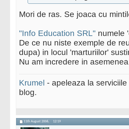
Mori de ras. Se joaca cu minti
"Info Education SRL"
numele '
De ce nu niste exemple de reusi
dupa) in locul 'marturiilor' sus
Nu am incredere in asemenea s
Krumel
- apeleaza la serviciile
blog.
11th August 2006,
12:19