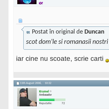
Postat în original de
Duncan
scot dom'le si romanasii nostr
iar cine nu scoate, scrie carti
11th August 2006,
10:32
Krumel
Ambasador
Reputatie:
72