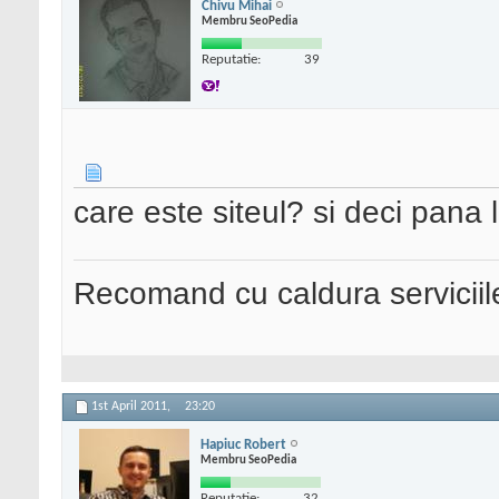
Chivu Mihai
Membru SeoPedia
Reputatie:
39
care este siteul? si deci pana l
Recomand cu caldura serviciil
1st April 2011,
23:20
Hapiuc Robert
Membru SeoPedia
Reputatie:
32