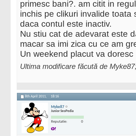
primesc bani?. am citit in reg
inchis pe clikuri invalide toat
daca contul este inactiv.
Nu stiu cat de adevarat este d
macar sa imi zica cu ce am gre
Un weekend placut va doresc
Ultima modificare făcută de Myke87;
8th April 2011,
18:16
Myke87
Junior SeoPedia
Reputatie:
0