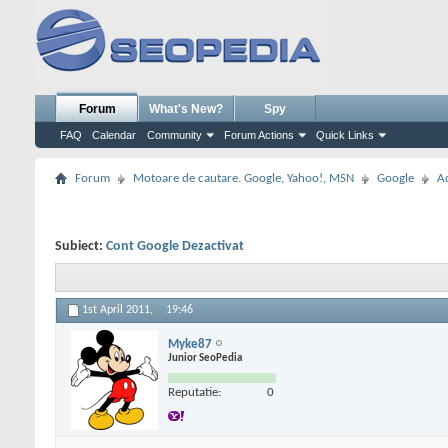
Forum
What's New?
Spy
FAQ
Calendar
Community
Forum Actions
Quick Links
Forum
Motoare de cautare. Google, Yahoo!, MSN
Google
A
Subiect:
Cont Google Dezactivat
1st April 2011,
19:46
Myke87
Junior SeoPedia
Reputatie:
0