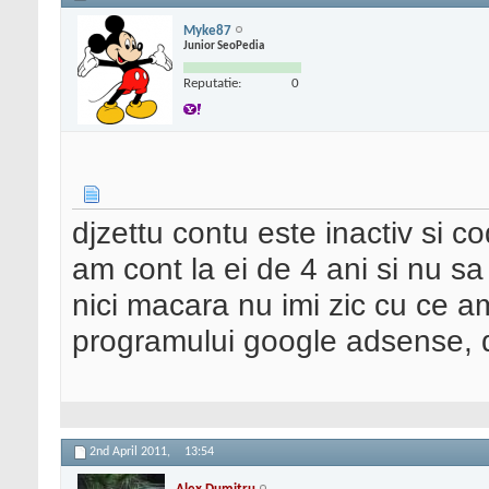
Myke87
Junior SeoPedia
Reputatie:
0
djzettu contu este inactiv si co
am cont la ei de 4 ani si nu s
nici macara nu imi zic cu ce am 
programului google adsense, da
2nd April 2011,
13:54