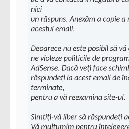
de a vă contacta în legătură c
nici
un răspuns. Anexăm a copie a no
acestui email.
Deoarece nu este posibil să vă 
ne violeze politicile de progr
AdSense. Dacă veți face schimb
răspundeți la acest email de î
terminate,
pentru a vă reexamina site-ul.
Simțiți-vă liber să răspundeți a
Vă mulțumim pentru înțeleger