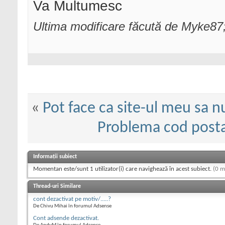
Va Multumesc
Ultima modificare făcută de Myke87;
«
Pot face ca site-ul meu sa 
Problema cod posta
Informații subiect
Momentan este/sunt 1 utilizator(i) care navighează în acest subiect.
(0 m
Thread-uri Similare
cont dezactivat pe motiv/.....?
De Chivu Mihai în forumul Adsense
Cont adsende dezactivat.