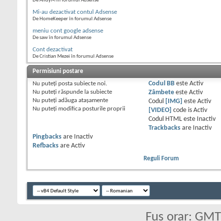
De AndyM în forumul Adsense
Mi-au dezactivat contul Adsense
De HomeKeeper în forumul Adsense
meniu cont google adsense
De saw în forumul Adsense
Cont dezactivat
De Cristian Mezei în forumul Adsense
Permisiuni postare
Nu puteţi
posta subiecte noi.
Codul BB
este
Activ
Nu puteţi
răspunde la subiecte
Zâmbete
este
Activ
Nu puteţi
adăuga ataşamente
Codul
[IMG]
este
Activ
Nu puteţi
modifica posturile proprii
[VIDEO]
code is
Activ
Codul HTML este
Inactiv
Trackbacks
are
Inactiv
Pingbacks
are
Inactiv
Refbacks
are
Activ
Reguli Forum
Fus orar: GM