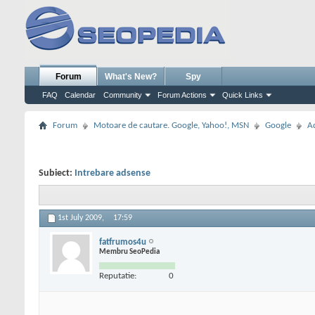
Forum
What's New?
Spy
FAQ
Calendar
Community
Forum Actions
Quick Links
Forum
Motoare de cautare. Google, Yahoo!, MSN
Google
A
Subiect:
Intrebare adsense
1st July 2009,
17:59
fatfrumos4u
Membru SeoPedia
Reputatie:
0