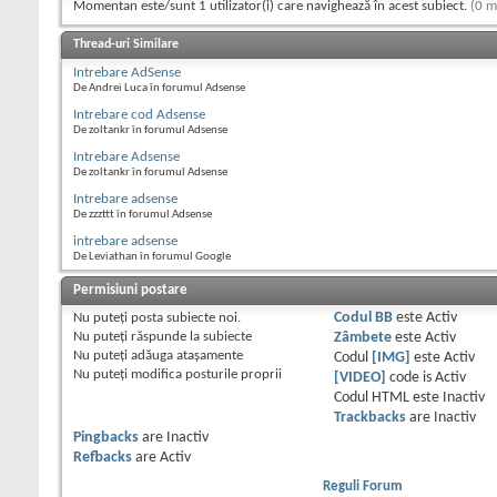
Momentan este/sunt 1 utilizator(i) care navighează în acest subiect.
(0 m
Thread-uri Similare
Intrebare AdSense
De Andrei Luca în forumul Adsense
Intrebare cod Adsense
De zoltankr în forumul Adsense
Intrebare Adsense
De zoltankr în forumul Adsense
Intrebare adsense
De zzzttt în forumul Adsense
intrebare adsense
De Leviathan în forumul Google
Permisiuni postare
Nu puteţi
posta subiecte noi.
Codul BB
este
Activ
Nu puteţi
răspunde la subiecte
Zâmbete
este
Activ
Nu puteţi
adăuga ataşamente
Codul
[IMG]
este
Activ
Nu puteţi
modifica posturile proprii
[VIDEO]
code is
Activ
Codul HTML este
Inactiv
Trackbacks
are
Inactiv
Pingbacks
are
Inactiv
Refbacks
are
Activ
Reguli Forum