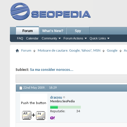
Forum
What's New?
Spy
FAQ
Calendar
Community
Forum Actions
Quick Links
Forum
Motoare de cautare. Google, Yahoo!, MSN
Google
A
Subiect:
Sa ma consider norocos...
22nd May 2009,
16:29
dracosu
Membru SeoPedia
Reputatie:
34