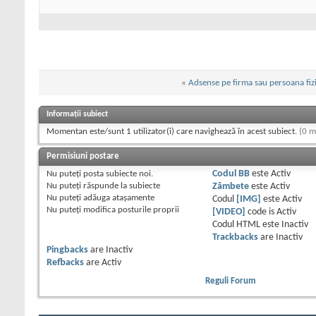
«
Adsense pe firma sau persoana fiz
Informații subiect
Momentan este/sunt 1 utilizator(i) care navighează în acest subiect.
(0 m
Permisiuni postare
Nu puteţi
posta subiecte noi.
Codul BB
este
Activ
Nu puteţi
răspunde la subiecte
Zâmbete
este
Activ
Nu puteţi
adăuga ataşamente
Codul
[IMG]
este
Activ
Nu puteţi
modifica posturile proprii
[VIDEO]
code is
Activ
Codul HTML este
Inactiv
Trackbacks
are
Inactiv
Pingbacks
are
Inactiv
Refbacks
are
Activ
Reguli Forum