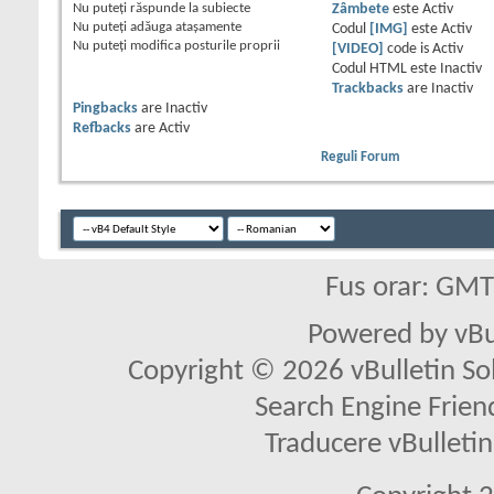
Nu puteţi
răspunde la subiecte
Zâmbete
este
Activ
Nu puteţi
adăuga ataşamente
Codul
[IMG]
este
Activ
Nu puteţi
modifica posturile proprii
[VIDEO]
code is
Activ
Codul HTML este
Inactiv
Trackbacks
are
Inactiv
Pingbacks
are
Inactiv
Refbacks
are
Activ
Reguli Forum
Fus orar: GM
Powered by vBu
Copyright © 2026 vBulletin Solu
Search Engine Frien
Traducere vBullet