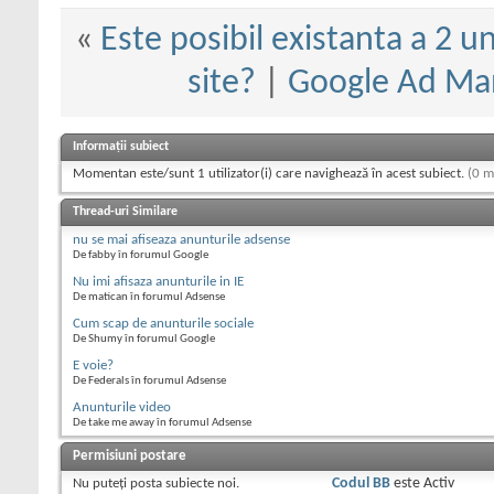
«
Este posibil existanta a 2 uni
site?
|
Google Ad Man
Informații subiect
Momentan este/sunt 1 utilizator(i) care navighează în acest subiect.
(0 m
Thread-uri Similare
nu se mai afiseaza anunturile adsense
De fabby în forumul Google
Nu imi afisaza anunturile in IE
De matican în forumul Adsense
Cum scap de anunturile sociale
De Shumy în forumul Google
E voie?
De Federals în forumul Adsense
Anunturile video
De take me away în forumul Adsense
Permisiuni postare
Nu puteţi
posta subiecte noi.
Codul BB
este
Activ