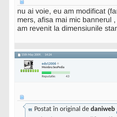
nu ai voie, eu am modificat (fa
mers, afisa mai mic bannerul ,
am revenit la dimensiunile st
15th May 2009,
14:24
edy12006
Membru SeoPedia
Reputatie:
43
Postat în original de
daniweb