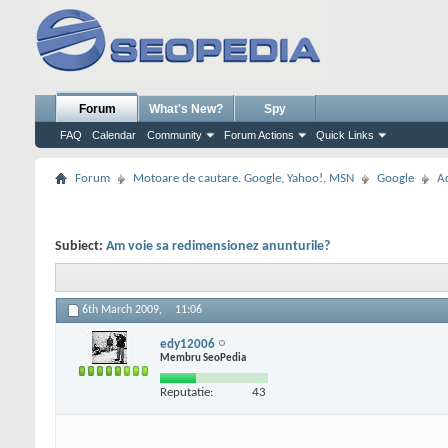
Forum
What's New?
Spy
FAQ
Calendar
Community
Forum Actions
Quick Links
Forum
Motoare de cautare. Google, Yahoo!, MSN
Google
A
Subiect:
Am voie sa redimensionez anunturile?
6th March 2009,
11:06
edy12006
Membru SeoPedia
Reputatie:
43