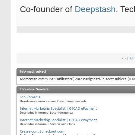
Co-founder of
Deepstash
. Tec
«
- |
aju
Informații subiect
Momentan este/sunt 1 utilizator(i) care navighează în acest subiect.
(0 m
Thread-uri Similare
Top Romania
De extremezone în forumul Directoare romanesti
Internet Marketing Specialist | GECAD ePayment
De ariadna în forumul Locuri de munca
Internet Marketing Specialist | GECAD ePayment
De ariadna în forumul Servicii web / Jobs
Creare cont 2checkout.com