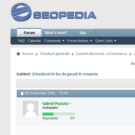
Forum
What's New?
Spy
FAQ
Calendar
Community
Forum Actions
Quick Links
Forum
Chestiuni generale
Comert electronic, e-Commerce
Re
Subiect:
2checkout in loc de gecad in romania
8th September 2006,
01:49
Gabriel Puscuta
Ambasador
Reputatie:
39