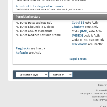
De Sorin Frumuseanu în forumul Comert electronic, e-Commerce
2checkout in loc de gecad in romania
De Gabriel Puscuta în forumul Comert electronic, e-Commerce
Permisiuni postare
Nu puteţi
posta subiecte noi.
Codul BB
este
Activ
Nu puteţi
răspunde la subiecte
Zâmbete
este
Activ
Nu puteţi
adăuga ataşamente
Codul
[IMG]
este
Activ
Nu puteţi
modifica posturile proprii
[VIDEO]
code is
Activ
Codul HTML este
Inactiv
Trackbacks
are
Inactiv
Pingbacks
are
Inactiv
Refbacks
are
Activ
Reguli Forum
Fus ora
Powered b
Copyright © 2026 vBulleti
Search Engine
Traducere vB
Copyr