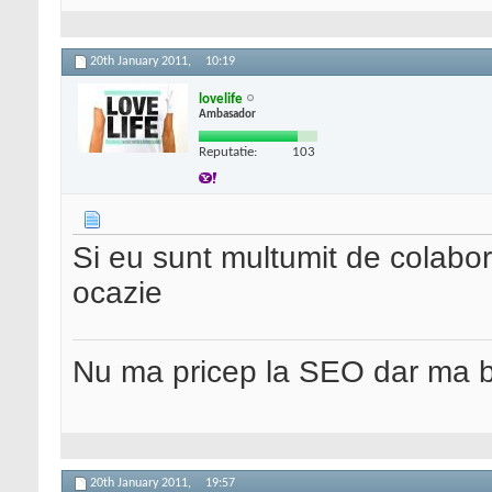
20th January 2011,
10:19
lovelife
Ambasador
Reputatie:
103
Si eu sunt multumit de colabora
ocazie
Nu ma pricep la SEO dar ma 
20th January 2011,
19:57