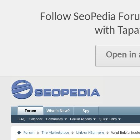
Follow SeoPedia For
with Tapa
Open in
Forum
What's New?
Spy
FAQ
Calendar
Community
Forum Actions
Quick Links
Forum
The Marketplace
Link-uri/Bannere
Vand link/articole