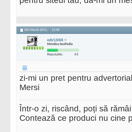
pentru siteul tau, da-mi un me
5th March 2011,
12:40
edy12006
Membru SeoPedia
Reputatie:
43
zi-mi un pret pentru advertorial
Mersi
Într-o zi, riscând, poți să rămâi
Contează ce produci nu cine pre