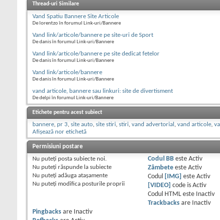
Thread-uri Similare
Vand Spatiu Bannere Site Articole
De lorentzo în forumul Link-uri/Bannere
Vand link/articole/bannere pe site-uri de Sport
De danis în forumul Link-uri/Bannere
Vand link/articole/bannere pe site dedicat fetelor
De danis în forumul Link-uri/Bannere
Vand link/articole/bannere
De danis în forumul Link-uri/Bannere
vand articole, bannere sau linkuri: site de divertisment
De delpi în forumul Link-uri/Bannere
Etichete pentru acest subiect
bannere
,
pr 3
,
site auto
,
site stiri
,
stiri
,
vand advertorial
,
vand articole
,
va
Afișează nor etichetă
Permisiuni postare
Nu puteţi
posta subiecte noi.
Codul BB
este
Activ
Nu puteţi
răspunde la subiecte
Zâmbete
este
Activ
Nu puteţi
adăuga ataşamente
Codul
[IMG]
este
Activ
Nu puteţi
modifica posturile proprii
[VIDEO]
code is
Activ
Codul HTML este
Inactiv
Trackbacks
are
Inactiv
Pingbacks
are
Inactiv