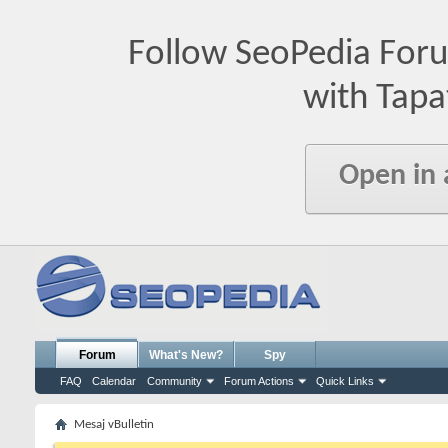
Follow SeoPedia For
with Tapa
Open in
Forum
What's New?
Spy
FAQ
Calendar
Community
Forum Actions
Quick Links
Mesaj vBulletin