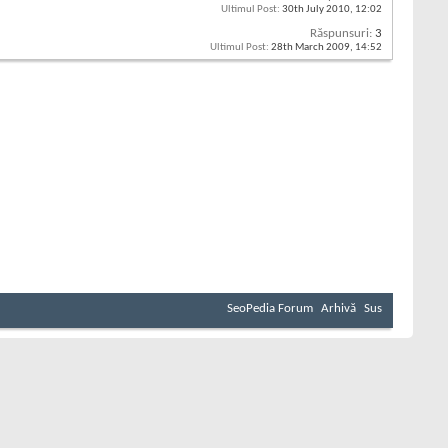
Ultimul Post:
30th July 2010,
12:02
Răspunsuri:
3
Ultimul Post:
28th March 2009,
14:52
SeoPedia Forum
Arhivă
Sus