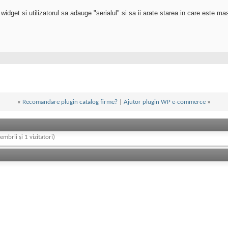
dget si utilizatorul sa adauge "serialul" si sa ii arate starea in care este ma
«
Recomandare plugin catalog firme?
|
Ajutor plugin WP e-commerce
»
embrii și 1 vizitatori)