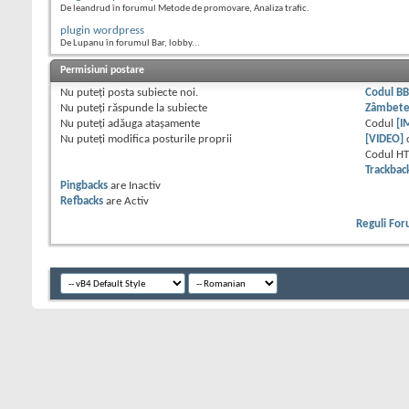
De leandrud în forumul Metode de promovare, Analiza trafic.
plugin wordpress
De Lupanu în forumul Bar, lobby...
Permisiuni postare
Nu puteţi
posta subiecte noi.
Codul B
Nu puteţi
răspunde la subiecte
Zâmbet
Nu puteţi
adăuga ataşamente
Codul
[I
Nu puteţi
modifica posturile proprii
[VIDEO]
Codul H
Trackbac
Pingbacks
are
Inactiv
Refbacks
are
Activ
Reguli Fo