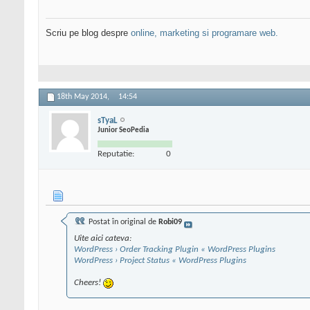
Scriu pe blog despre
online, marketing si programare web.
18th May 2014,
14:54
sTyaL
Junior SeoPedia
Reputatie:
0
Postat în original de
Robi09
Uite aici cateva:
WordPress › Order Tracking Plugin « WordPress Plugins
WordPress › Project Status « WordPress Plugins
Cheers!