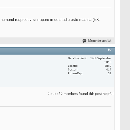
 numarul resprectiv si ii apare in ce stadiu este masina (EX:
Răspunde cu citat
#2
Data înscrierii
16th September
2010
Locaţie
Sibiu
Posturi
417
Putere Rep
32
2 out of 2 members found this post helpful.