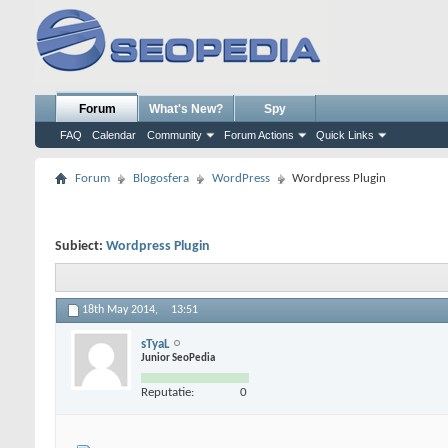
Forum
What's New?
Spy
FAQ
Calendar
Community
Forum Actions
Quick Links
Forum
Blogosfera
WordPress
Wordpress Plugin
Subiect:
Wordpress Plugin
18th May 2014,
13:51
sTyaL
Junior SeoPedia
Reputatie:
0