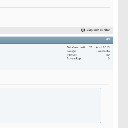
Răspunde cu citat
#3
Data înscrierii
25th April 2013
Locaţie
Constanta
Posturi
60
Putere Rep
0