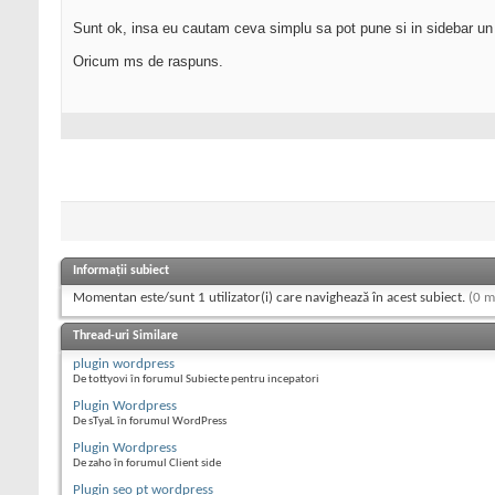
Sunt ok, insa eu cautam ceva simplu sa pot pune si in sidebar un wi
Oricum ms de raspuns.
Informații subiect
Momentan este/sunt 1 utilizator(i) care navighează în acest subiect.
(0 m
Thread-uri Similare
plugin wordpress
De tottyovi în forumul Subiecte pentru incepatori
Plugin Wordpress
De sTyaL în forumul WordPress
Plugin Wordpress
De zaho în forumul Client side
Plugin seo pt wordpress