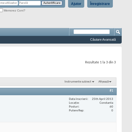
Ajutor
Înregistrare
Memorez Cont?
Căutare Avansată
Rezultate 1 la 3 din 3
Instrumente subiect
Afișează
#1
Data înscrierii
25th April 2013
Locaţie
Constanta
Posturi
60
Putere Rep
0