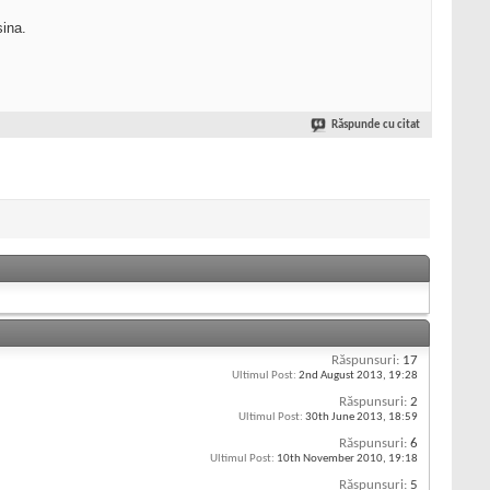
sina.
Răspunde cu citat
Răspunsuri:
17
Ultimul Post:
2nd August 2013,
19:28
Răspunsuri:
2
Ultimul Post:
30th June 2013,
18:59
Răspunsuri:
6
Ultimul Post:
10th November 2010,
19:18
Răspunsuri:
5