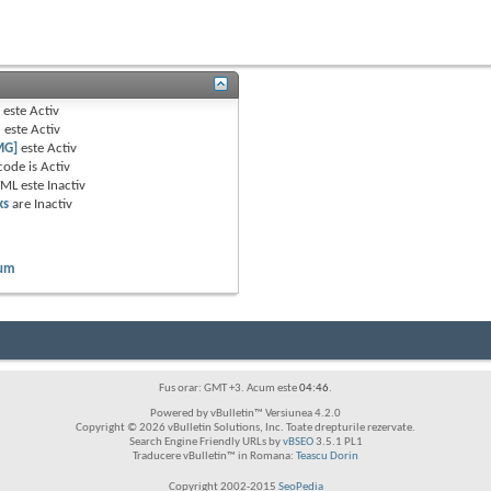
B
este
Activ
e
este
Activ
MG]
este
Activ
code is
Activ
TML este
Inactiv
ks
are
Inactiv
rum
Fus orar: GMT +3. Acum este
04:46
.
Powered by vBulletin™ Versiunea 4.2.0
Copyright © 2026 vBulletin Solutions, Inc. Toate drepturile rezervate.
Search Engine Friendly URLs by
vBSEO
3.5.1 PL1
Traducere vBulletin™ in Romana:
Teascu Dorin
Copyright 2002-2015
SeoPedia