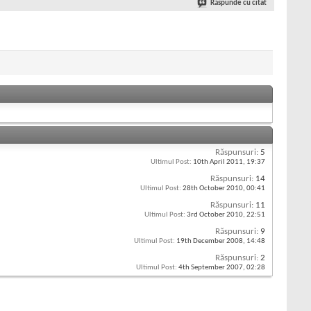
Răspunde cu citat
Răspunsuri:
5
Ultimul Post:
10th April 2011,
19:37
Răspunsuri:
14
Ultimul Post:
28th October 2010,
00:41
Răspunsuri:
11
Ultimul Post:
3rd October 2010,
22:51
Răspunsuri:
9
Ultimul Post:
19th December 2008,
14:48
Răspunsuri:
2
Ultimul Post:
4th September 2007,
02:28