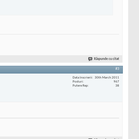
Răspunde cu citat
#3
Data înscrierii
30th March 2011
Posturi
967
Putere Rep
38