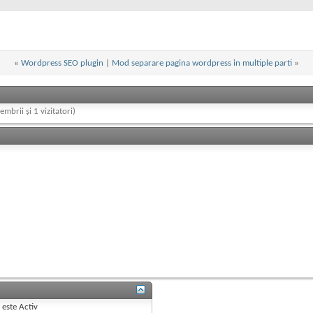
«
Wordpress SEO plugin
|
Mod separare pagina wordpress in multiple parti
»
embrii și 1 vizitatori)
B
este
Activ