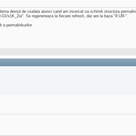
ema destul de ciudata atunci cand am incercat sa schimb structura permalink
UR-GVx1K_Zw". Se regenereaza la fiecare refresh, dar are la baza "#.UR-".
 a permalinkurilor.