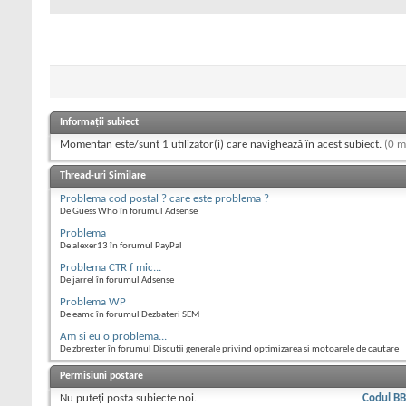
Informații subiect
Momentan este/sunt 1 utilizator(i) care navighează în acest subiect.
(0 m
Thread-uri Similare
Problema cod postal ? care este problema ?
De Guess Who în forumul Adsense
Problema
De alexer13 în forumul PayPal
Problema CTR f mic...
De jarrel în forumul Adsense
Problema WP
De eamc în forumul Dezbateri SEM
Am si eu o problema...
De zbrexter în forumul Discutii generale privind optimizarea si motoarele de cautare
Permisiuni postare
Nu puteţi
posta subiecte noi.
Codul B