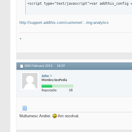
<script type="text/javascript">var addthis_config 
http://support.addthis.com/customer/...ring-analytics
+
16th February 2013,
16:59
John
Membru SeoPedia
Reputatie:
38
Multumesc Andrei.
Am rezolvat.