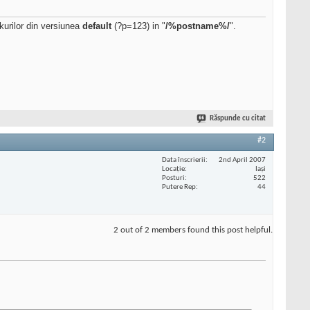
urilor din versiunea
default
(?p=123) in "
/%postname%/
".
Răspunde cu citat
#2
Data înscrierii
2nd April 2007
Locaţie
Iași
Posturi
522
Putere Rep
44
2 out of 2 members found this post helpful.