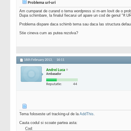
Problema url-uri
Am cumparat de curand o tema wordpress si m-am lovit de o probl
Dupa schimbare, la finalul fiecarui url apare un cod de genul "#.
Problema dispare daca schimb tema sau daca las structura default
Stie cineva cum as putea rezolva?
16th February 2013,
16:11
Andrei Luca
Ambasador
Reputatie:
44
Tema foloseste url tracking-ul de la
AddThis
.
Cauta codul si scoate partea asta:
Cod: