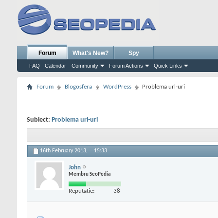
Forum
What's New?
Spy
FAQ
Calendar
Community
Forum Actions
Quick Links
Forum
Blogosfera
WordPress
Problema url-uri
Subiect:
Problema url-uri
16th February 2013,
15:33
John
Membru SeoPedia
Reputatie:
38