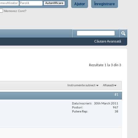
Ajutor
Înregistrare
Memorez Cont?
Căutare Avansată
Rezultate 1 la 3 din 3
Instrumente subiect
Afișează
#1
Data înscrierii
30th March 2011
Posturi
967
Putere Rep
38