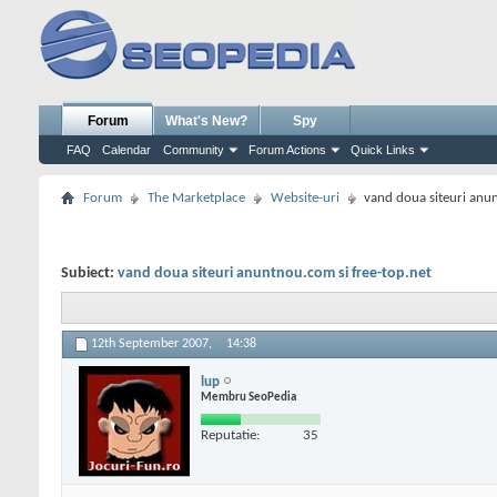
Forum
What's New?
Spy
FAQ
Calendar
Community
Forum Actions
Quick Links
Forum
The Marketplace
Website-uri
vand doua siteuri anun
Subiect:
vand doua siteuri anuntnou.com si free-top.net
12th September 2007,
14:38
lup
Membru SeoPedia
Reputatie:
35