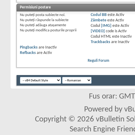
Permisiuni postare
Nu puteţi
posta subiecte noi.
Codul BB
este
Activ
Nu puteţi
răspunde la subiecte
Zâmbete
este
Activ
Nu puteţi
adăuga ataşamente
Codul
[IMG]
este
Activ
Nu puteţi
modifica posturile proprii
[VIDEO]
code is
Activ
Codul HTML este
Inactiv
Trackbacks
are
Inactiv
Pingbacks
are
Inactiv
Refbacks
are
Activ
Reguli Forum
Fus orar: GM
Powered by vBu
Copyright © 2026 vBulletin Solu
Search Engine Frien