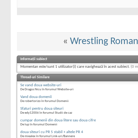
«
Wrestling Roman
Informații subiect
Momentan este/sunt 1 utilizator(i) care navighează în acest subiect.
(0 m
Thread-uri Similare
Se vand doua website-uri
De Dragos Nicu în forumul Website-uri
Vand doua domenii
De robertorizo în forumul Domenii
Sfaturi pentru doua siteuri
De edy12006 în forumul Studii de caz
cumpar domenii din doua litere sau doua cifre
De lup în forumul Domenii
doua siteuri cu PR 5 stabil + altele PR 4
De miealex în forumul Link-uri/Bannere