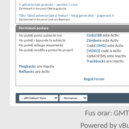
5 advertoriale gratuite – aerobic1.com
De Hobart în forumul Oferte gratuite
Titlu: Vând advertoriale și linkuri – blog generalist – pagerank 4
De danniel în forumul Link-uri/Bannere
Permisiuni postare
Nu puteţi
posta subiecte noi.
Codul BB
este
Activ
Nu puteţi
răspunde la subiecte
Zâmbete
este
Activ
Nu puteţi
adăuga ataşamente
Codul
[IMG]
este
Activ
Nu puteţi
modifica posturile proprii
[VIDEO]
code is
Activ
Codul HTML este
Inactiv
Trackbacks
are
Inactiv
Pingbacks
are
Inactiv
Refbacks
are
Activ
Reguli Forum
Fus orar: GM
Powered by vBu