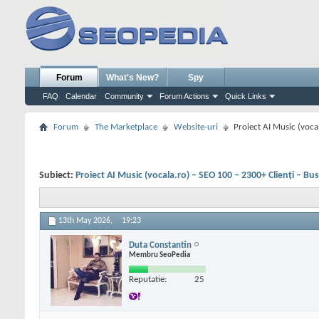
Forum
What's New?
Spy
FAQ
Calendar
Community
Forum Actions
Quick Links
Forum
The Marketplace
Website-uri
Proiect AI Music (vocal
Subiect:
Proiect AI Music (vocala.ro) – SEO 100 – 2300+ Clienți – Bus
13th May 2026,
19:23
Duta Constantin
Membru SeoPedia
Reputatie:
25