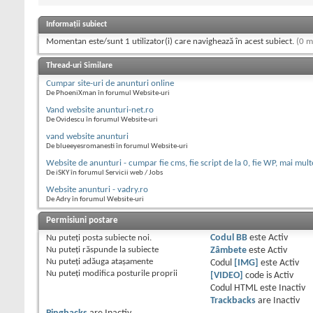
Informații subiect
Momentan este/sunt 1 utilizator(i) care navighează în acest subiect.
(0 m
Thread-uri Similare
Cumpar site-uri de anunturi online
De PhoeniXman în forumul Website-uri
Vand website anunturi-net.ro
De Ovidescu în forumul Website-uri
vand website anunturi
De blueeyesromanesti în forumul Website-uri
Website de anunturi - cumpar fie cms, fie script de la 0, fie WP, mai mult
De iSKY în forumul Servicii web / Jobs
Website anunturi - vadry.ro
De Adry în forumul Website-uri
Permisiuni postare
Nu puteţi
posta subiecte noi.
Codul BB
este
Activ
Nu puteţi
răspunde la subiecte
Zâmbete
este
Activ
Nu puteţi
adăuga ataşamente
Codul
[IMG]
este
Activ
Nu puteţi
modifica posturile proprii
[VIDEO]
code is
Activ
Codul HTML este
Inactiv
Trackbacks
are
Inactiv