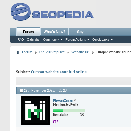
Forum
What's New?
Spy
FAQ
Calendar
Community
Forum Actions
Quick Links
Forum
The Marketplace
Website-uri
Cumpar website anuntu
Subiect:
Cumpar website anunturi online
29th November 2025,
23:23
PhoeniXman
Membru SeoPedia
Reputatie:
38