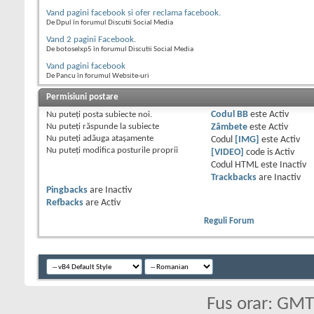
Vand pagini facebook si ofer reclama facebook.
De Dpul în forumul Discutii Social Media
Vand 2 pagini Facebook.
De botoselxp5 în forumul Discutii Social Media
Vand pagini facebook
De Pancu în forumul Website-uri
Permisiuni postare
Nu puteţi
posta subiecte noi.
Codul BB
este
Activ
Nu puteţi
răspunde la subiecte
Zâmbete
este
Activ
Nu puteţi
adăuga ataşamente
Codul
[IMG]
este
Activ
Nu puteţi
modifica posturile proprii
[VIDEO]
code is
Activ
Codul HTML este
Inactiv
Trackbacks
are
Inactiv
Pingbacks
are
Inactiv
Refbacks
are
Activ
Reguli Forum
Fus orar: GM