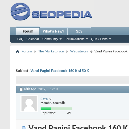
Forum
What's New?
Spy
FAQ
Calendar
Community
Forum Actions
Quick Links
Forum
The Marketplace
Website-uri
Vand Pagini Facebook 
Subiect:
Vand Pagini Facebook 160 K si 50 K
18th April 2019,
17:10
Cata.
Membru SeoPedia
Reputatie:
39
Vand Pagini Facebook 160 K 