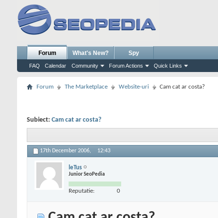
Forum
What's New?
Spy
FAQ
Calendar
Community
Forum Actions
Quick Links
Forum
The Marketplace
Website-uri
Cam cat ar costa?
Subiect:
Cam cat ar costa?
17th December 2006,
12:43
leTus
Junior SeoPedia
Reputatie:
0
Cam cat ar costa?