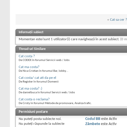
«
Cat sa cer ?
Informații subiect
Momentan este/sunt 1 utilizator(i) care navighează în acest subiect.
(0 m
Thread-uri Similare
Cat costa ?
De CODEX în forumul Servicii web / Jobs
Cat ma costa?
De Nica Cristian în forumul Bar, lobby...
Cat costa/ cat ati da pe el
De Register în forumul Domenii
Cat ma costa? :)
De danielbuca în forumul Servicii web / Jobs
Cat costa o reclama?
De Cristy în forumul Metode de promovare, Analiza trafic.
Permisiuni postare
Nu puteţi
posta subiecte noi.
Codul BB
este
Activ
Nu puteţi
răspunde la subiecte
Zâmbete
este
Activ