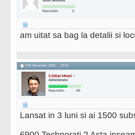
Junior SeoPedia
Reputatie:
0
am uitat sa bag la detalii si l
17th December 2006,
13:53
Cristian Mezei
Administrator
Reputatie:
66
Lansat in 3 luni si ai 1500 sub
6900 Technorati ? Asta inseamn