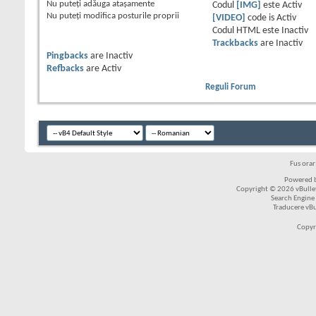
Nu puteţi
adăuga ataşamente
Codul
[IMG]
este
Activ
Nu puteţi
modifica posturile proprii
[VIDEO]
code is
Activ
Codul HTML este
Inactiv
Trackbacks
are
Inactiv
Pingbacks
are
Inactiv
Refbacks
are
Activ
Reguli Forum
Fus ora
Powered b
Copyright © 2026 vBulleti
Search Engine
Traducere vB
Copyr