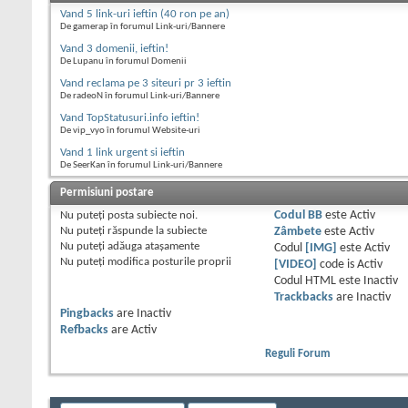
Vand 5 link-uri ieftin (40 ron pe an)
De gamerap în forumul Link-uri/Bannere
Vand 3 domenii, ieftin!
De Lupanu în forumul Domenii
Vand reclama pe 3 siteuri pr 3 ieftin
De radeoN în forumul Link-uri/Bannere
Vand TopStatusuri.info ieftin!
De vip_vyo în forumul Website-uri
Vand 1 link urgent si ieftin
De SeerKan în forumul Link-uri/Bannere
Permisiuni postare
Nu puteţi
posta subiecte noi.
Codul BB
este
Activ
Nu puteţi
răspunde la subiecte
Zâmbete
este
Activ
Nu puteţi
adăuga ataşamente
Codul
[IMG]
este
Activ
Nu puteţi
modifica posturile proprii
[VIDEO]
code is
Activ
Codul HTML este
Inactiv
Trackbacks
are
Inactiv
Pingbacks
are
Inactiv
Refbacks
are
Activ
Reguli Forum