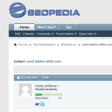
Forum
What's New?
Spy
FAQ
Calendar
Community
Forum Actions
Quick Links
Forum
The Marketplace
Website-uri
vand telefon-ieftin.co
Subiect:
vand telefon-ieftin.com
21st July 2013,
01:08
stefan_hellzone
Membru SeoPedia
Reputatie:
31