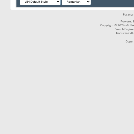
Fus ora
Powered b
Copyright © 2026 vBulleti
Search Engine
Traducere vB
Copyr