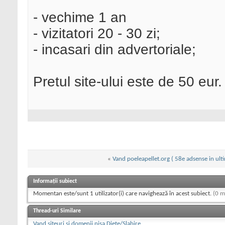
- vechime 1 an
- vizitatori 20 - 30 zi;
- incasari din advertoriale;
Pretul site-ului este de 50 eur.
«
Vand poeleapellet.org ( 58e adsense in ult
Informații subiect
Momentan este/sunt 1 utilizator(i) care navighează în acest subiect.
(0 m
Thread-uri Similare
Vand siteuri si domenii nisa Diete/Slabire