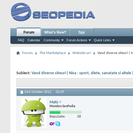
Forum
What's New?
Spy
FAQ
Calendar
Community
Forum Actions
Quick Links
Forum
The Marketplace
Website-uri
Vand diverse siteuri ( Ni
Subiect:
Vand diverse siteuri ( Nisa : sport, diete, sanatate si altele 
21st October 2012,
02:29
MaXz
Membru SeoPedia
Reputatie:
38