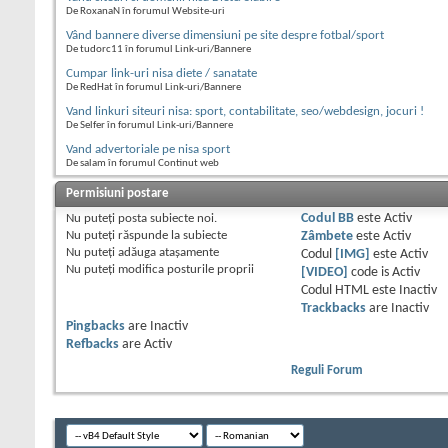
De RoxanaN în forumul Website-uri
Vând bannere diverse dimensiuni pe site despre fotbal/sport
De tudorc11 în forumul Link-uri/Bannere
Cumpar link-uri nisa diete / sanatate
De RedHat în forumul Link-uri/Bannere
Vand linkuri siteuri nisa: sport, contabilitate, seo/webdesign, jocuri !
De Selfer în forumul Link-uri/Bannere
Vand advertoriale pe nisa sport
De salam în forumul Continut web
Permisiuni postare
Nu puteţi
posta subiecte noi.
Codul BB
este
Activ
Nu puteţi
răspunde la subiecte
Zâmbete
este
Activ
Nu puteţi
adăuga ataşamente
Codul
[IMG]
este
Activ
Nu puteţi
modifica posturile proprii
[VIDEO]
code is
Activ
Codul HTML este
Inactiv
Trackbacks
are
Inactiv
Pingbacks
are
Inactiv
Refbacks
are
Activ
Reguli Forum