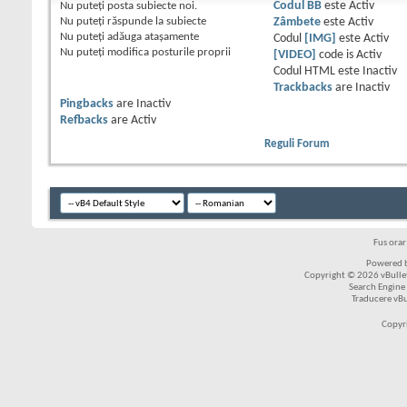
Nu puteţi
posta subiecte noi.
Codul BB
este
Activ
Nu puteţi
răspunde la subiecte
Zâmbete
este
Activ
Nu puteţi
adăuga ataşamente
Codul
[IMG]
este
Activ
Nu puteţi
modifica posturile proprii
[VIDEO]
code is
Activ
Codul HTML este
Inactiv
Trackbacks
are
Inactiv
Pingbacks
are
Inactiv
Refbacks
are
Activ
Reguli Forum
Fus ora
Powered b
Copyright © 2026 vBulleti
Search Engine
Traducere vB
Copyr