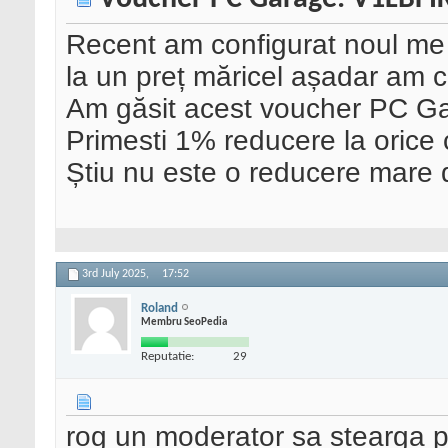
Recent am configurat noul me
la un preț măricel așadar am
Am găsit acest voucher PC G
Primesti 1% reducere la oric
Știu nu este o reducere mare d
3rd July 2025,
17:52
Roland
Membru SeoPedia
Reputatie:
29
rog un moderator sa stearga 