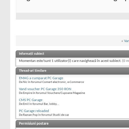
«
Van
Informații subiect
Momentan este/sunt 1 utilizator(i) care navighează în acest subiect.
(0 m
Thread-uri Similare
EMAG a cumparat PC Garage
De Nic în forumul Comert electronic, e-Commerce
Vand voucher PC Garage 350 RON
De Empire în forumul Vouchere/Cupoane Magazine
CMS PC Garage
De Emil în forumul Bar, lobby...
PC Garage reloaded
De Razvan Pop în forumul Studii de caz
Permisiuni postare