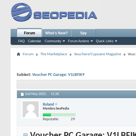
Forum
What's New?
Spy
FAQ
Calendar
Community
Forum Actions
Quick Links
Forum
The Marketplace
Vouchere/Cupoane Magazine
Vouc
Subiect:
Voucher PC Garage: V1LBFIK9
2nd May 2025,
11:26
Roland
Membru SeoPedia
Reputatie:
29
Voucher PC Garage: V1LBFI