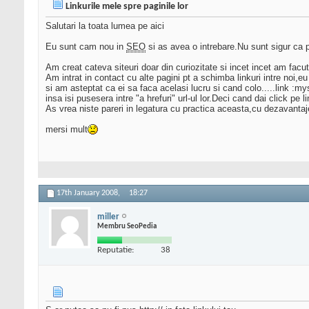
Linkurile mele spre paginile lor
Salutari la toata lumea pe aici
Eu sunt cam nou in
SEO
si as avea o intrebare.Nu sunt sigur ca po
Am creat cateva siteuri doar din curiozitate si incet incet am fa
Am intrat in contact cu alte pagini pt a schimba linkuri intre noi,
si am asteptat ca ei sa faca acelasi lucru si cand colo.....link :
insa isi pusesera intre "a hrefuri" url-ul lor.Deci cand dai click pe li
As vrea niste pareri in legatura cu practica aceasta,cu dezavantaj
mersi mult
17th January 2008,
18:27
miller
Membru SeoPedia
Reputatie:
38