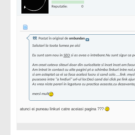
Reputatie:
0
Postat în original de
ombundan
Salutari la toata lumea pe aici
Eu sunt cam nou in
SEO
si as avea o intrebare.Nu sunt sigur ca pos
Am creat cateva siteuri doar din curiozitate si incet incet am f
Am intrat in contact cu alte pagini pt a schimba linkuri intre noi
si am asteptat ca ei sa faca acelasi lucru si cand colo.....link :
pusesera intre "a hrefuri" url-ul lor.Deci cand dai click pe link aju
As vrea niste pareri in legatura cu practica aceasta,cu dezavanta
mersi mult
atunci ei puneau linkuri catre aceiasi pagina ???