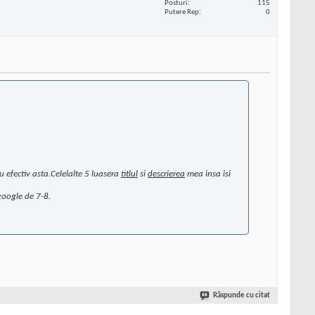
Posturi
115
Putere Rep
0
u efectiv asta.Celelalte 5 luasera
titlul
si
descrierea
mea insa isi
google de 7-8.
Răspunde cu citat