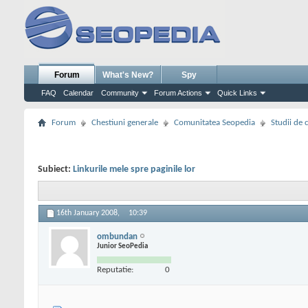
Forum
What's New?
Spy
FAQ
Calendar
Community
Forum Actions
Quick Links
Forum
Chestiuni generale
Comunitatea Seopedia
Studii de 
Subiect:
Linkurile mele spre paginile lor
16th January 2008,
10:39
ombundan
Junior SeoPedia
Reputatie:
0