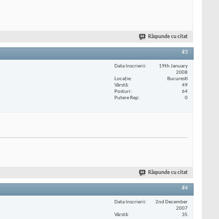
Răspunde cu citat
#3
Data înscrierii
19th January
2008
Locaţie
Bucuresti
Vârstă
49
Posturi
64
Putere Rep
0
Răspunde cu citat
#4
Data înscrierii
2nd December
2007
Vârstă
35