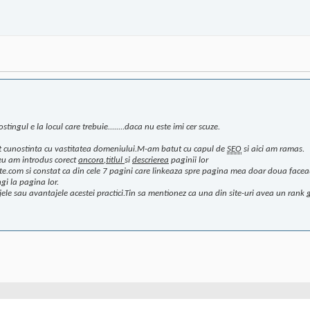
tingul e la locul care trebuie........daca nu este imi cer scuze.
acut cunostinta cu vastitatea domeniului.M-am batut cu capul de
SEO
si aici am ramas.
,eu am introdus corect
ancora
,
titlul
si
descrierea
paginii lor
mysite.com si constat ca din cele 7 pagini care linkeaza spre pagina mea doar doua facea
ngi la pagina lor.
jele sau avantajele acestei practici.Tin sa mentionez ca una din site-uri avea un rank 