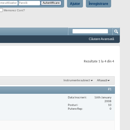
Ajutor
Înregistrare
Memorez Cont?
Căutare Avansată
Rezultate 1 la 4 din 4
Instrumente subiect
Afișează
#1
Data înscrierii
16th January
2008
Posturi
10
Putere Rep
0