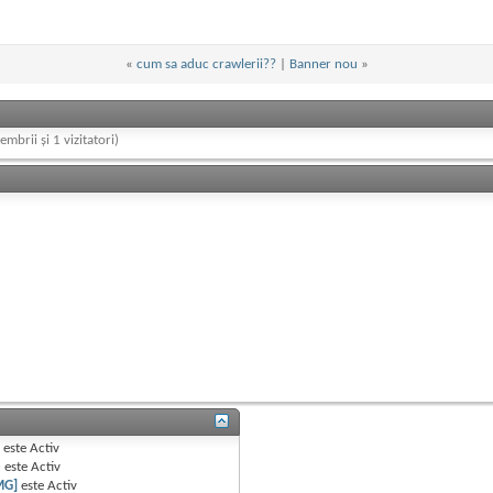
«
cum sa aduc crawlerii??
|
Banner nou
»
embrii și 1 vizitatori)
B
este
Activ
e
este
Activ
MG]
este
Activ