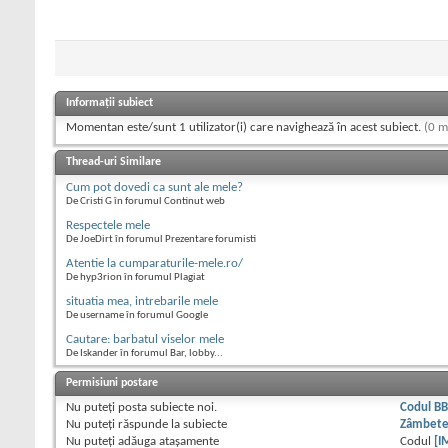
Informații subiect
Momentan este/sunt 1 utilizator(i) care navighează în acest subiect.
(0 m
Thread-uri Similare
Cum pot dovedi ca sunt ale mele?
De Cristi G în forumul Continut web
Respectele mele
De JoeDirt în forumul Prezentare forumisti
Atentie la cumparaturile-mele.ro/
De hyp3rion în forumul Plagiat
situatia mea, intrebarile mele
De username în forumul Google
Cautare: barbatul viselor mele
De Iskander în forumul Bar, lobby...
Permisiuni postare
Nu puteţi
posta subiecte noi.
Codul B
Nu puteţi
răspunde la subiecte
Zâmbet
Nu puteţi
adăuga ataşamente
Codul
[I