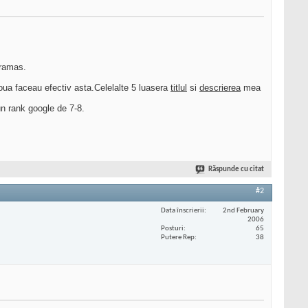
 ramas.
doua faceau efectiv asta.Celelalte 5 luasera
titlul
si
descrierea
mea
un rank google de 7-8.
Răspunde cu citat
#2
Data înscrierii
2nd February
2006
Posturi
65
Putere Rep
38