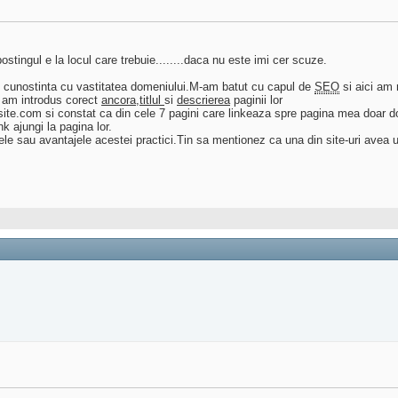
stingul e la locul care trebuie........daca nu este imi cer scuze.
cut cunostinta cu vastitatea domeniului.M-am batut cu capul de
SEO
si aici am
eu am introdus corect
ancora
,
titlul
si
descrierea
paginii lor
mysite.com si constat ca din cele 7 pagini care linkeaza spre pagina mea doar 
nk ajungi la pagina lor.
ele sau avantajele acestei practici.Tin sa mentionez ca una din site-uri avea 