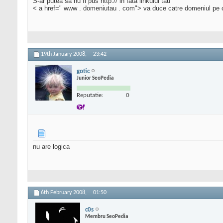
S-ar putea sa nu fi pus http:// in fata linkului tau
< a href=" www . domeniutau . com"> va duce catre domeniul pe ca
19th January 2008,
23:42
gotic
Junior SeoPedia
Reputatie:
0
nu are logica
6th February 2008,
01:50
c0s
Membru SeoPedia