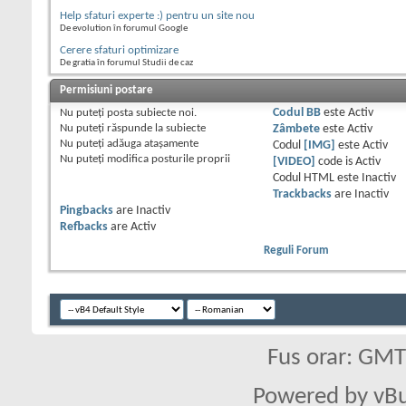
Help sfaturi experte :) pentru un site nou
De evolution în forumul Google
Cerere sfaturi optimizare
De gratia în forumul Studii de caz
Permisiuni postare
Nu puteţi
posta subiecte noi.
Codul BB
este
Activ
Nu puteţi
răspunde la subiecte
Zâmbete
este
Activ
Nu puteţi
adăuga ataşamente
Codul
[IMG]
este
Activ
Nu puteţi
modifica posturile proprii
[VIDEO]
code is
Activ
Codul HTML este
Inactiv
Trackbacks
are
Inactiv
Pingbacks
are
Inactiv
Refbacks
are
Activ
Reguli Forum
Fus orar: GM
Powered by vBu