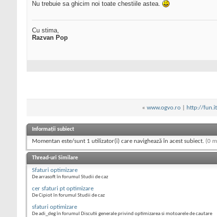
Nu trebuie sa ghicim noi toate chestiile astea.
Cu stima,
Razvan Pop
«
www.ogvo.ro
|
http://fun.i
Informații subiect
Momentan este/sunt 1 utilizator(i) care navighează în acest subiect.
(0 m
Thread-uri Similare
Sfaturi optimizare
De arrasoft în forumul Studii de caz
cer sfaturi pt optimizare
De Cipiot în forumul Studii de caz
sfaturi optimizare
De adi_deg în forumul Discutii generale privind optimizarea si motoarele de cautare