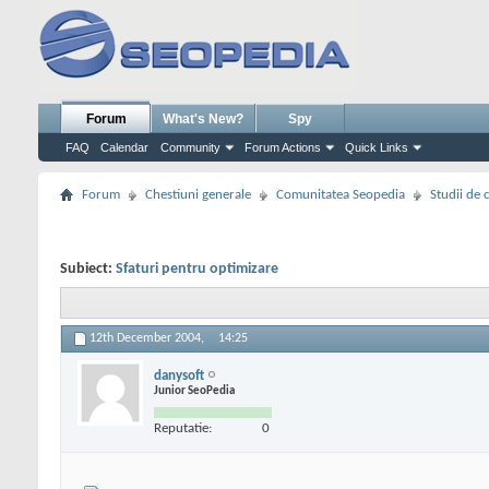
Forum
What's New?
Spy
FAQ
Calendar
Community
Forum Actions
Quick Links
Forum
Chestiuni generale
Comunitatea Seopedia
Studii de 
Subiect:
Sfaturi pentru optimizare
12th December 2004,
14:25
danysoft
Junior SeoPedia
Reputatie:
0