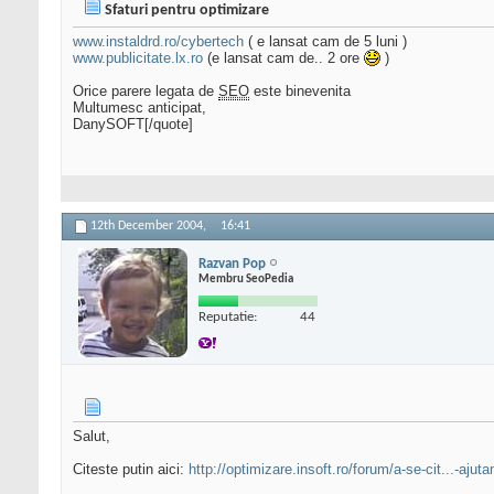
Sfaturi pentru optimizare
www.instaldrd.ro/cybertech
( e lansat cam de 5 luni )
www.publicitate.lx.ro
(e lansat cam de.. 2 ore
)
Orice parere legata de
SEO
este binevenita
Multumesc anticipat,
DanySOFT[/quote]
12th December 2004,
16:41
Razvan Pop
Membru SeoPedia
Reputatie:
44
Salut,
Citeste putin aici:
http://optimizare.insoft.ro/forum/a-se-cit...-ajut