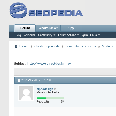
Forum
What's New?
Spy
FAQ
Calendar
Community
Forum Actions
Quick Links
Forum
Chestiuni generale
Comunitatea Seopedia
Studii de 
Subiect:
http://www.directdesign.ro/
21st May 2005,
10:50
alphadesign
Membru SeoPedia
Reputatie:
39