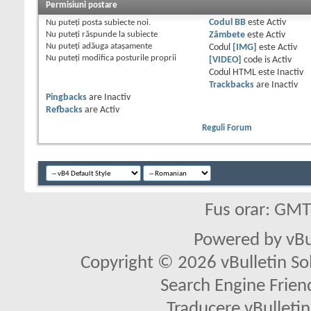
Permisiuni postare
Nu puteţi
posta subiecte noi.
Codul BB
este
Activ
Nu puteţi
răspunde la subiecte
Zâmbete
este
Activ
Nu puteţi
adăuga ataşamente
Codul
[IMG]
este
Activ
Nu puteţi
modifica posturile proprii
[VIDEO]
code is
Activ
Codul HTML este
Inactiv
Trackbacks
are
Inactiv
Pingbacks
are
Inactiv
Refbacks
are
Activ
Reguli Forum
Fus orar: GM
Powered by vBu
Copyright © 2026 vBulletin Solu
Search Engine Frien
Traducere vBullet