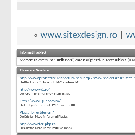
«
www.sitexdesign.ro
|
ww
Informații subiect
Momentan este/sunt 1 utilizator(i) care navighează în acest subiect.
(0 m
Thread-uri Similare
http://www.proiectare-arhitectura.ro si http://www.proiectarearhitectu
De BladHaund în forumul SPAM made in .RO
http://www.w1.ro/
De Toto în forumul SPAM made in .RO
Http://www.ugur.com.ro/
De FireEyes în forumul SPAM made in .RO
Plagiat Directdesign ?
De Cristian Mezei în forumul Plagiat
http://www.far-php.ro
De Cristian Mezei în forumul Bar, lobby...