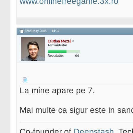
www.onlinefreegame.3x.ro
22nd May 2005,
14:37
Cristian Mezei
Administrator
Reputatie:
66
La mine apare pe 7.
Mai multe ca sigur este in sa
Co-founder of
Deepstash
. Tec